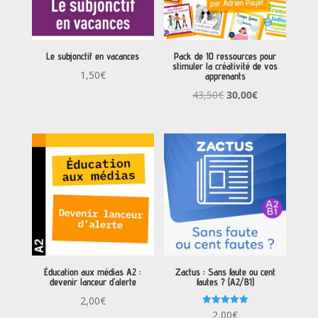
Le subjonctif en vacances
Pack de 10 ressources pour
stimuler la créativité de vos
1,50
€
apprenants
Le
Le
43,50
€
30,00
€
prix
prix
initial
actuel
était :
est :
43,50€.
30,00€.
Éducation aux médias A2 :
Zactus : Sans faute ou cent
devenir lanceur d’alerte
fautes ? (A2/B1)
2,00
€
Note
2,00
€