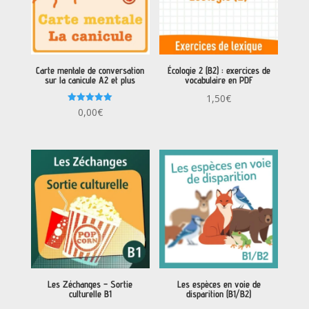
Carte mentale de conversation
Écologie 2 (B2) : exercices de
sur la canicule A2 et plus
vocabulaire en PDF
1,50
€
Note
0,00
€
5.00
sur 5
Les Zéchanges – Sortie
Les espèces en voie de
culturelle B1
disparition (B1/B2)