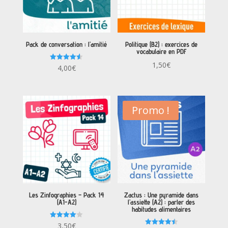
Pack de conversation : l’amitié
Politique (B2) : exercices de
vocabulaire en PDF
1,50
€
Note
4,00
€
4.50
sur 5
Promo !
Les Zinfographies – Pack 14
Zactus : Une pyramide dans
(A1-A2)
l’assiette (A2) : parler des
habitudes alimentaires
Note
3,50
€