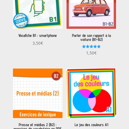
Vocafiche B1 : smartphone
Parler de son rapport à la
voiture (B1-B2)
3,50
€
Note
1,50
€
5.00
sur 5
Presse et médias 2 (B2) :
Le jeu des couleurs A1
exercices de vocabulaire en PDF