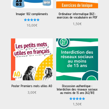
Imagier 102 compléments
Ordinateur informatique (B2) :
exercices de vocabulaire en PDF
1,50
€
Note
10,00
€
5.00
sur 5
Poster Premiers mots utiles A0
Discussion authentique :
Interdiction des réseaux sociaux
3,00
€
au moins de 15 ans (A2/B1)
Note
1,50
€
5.00
sur 5