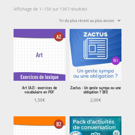
Trié
Affichage de 1–150 sur 1367 résultats
du
plus
récent
au
plus
ancien
Art (A2) : exercices de
Zactus : Un geste sympa ou une
vocabulaire en PDF
obligation ? (B1)
1,50
€
2,00
€