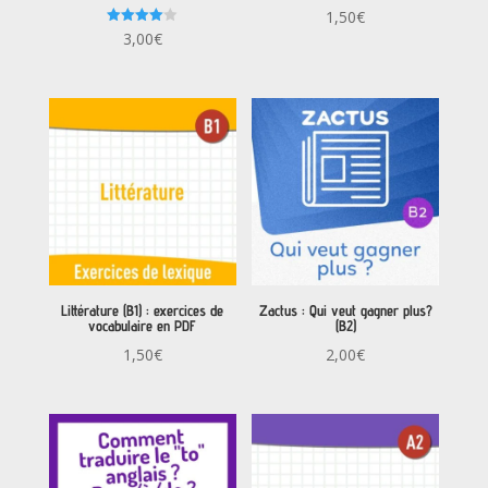
1,50
€
Note
3,00
€
4.00
sur 5
Littérature (B1) : exercices de
Zactus : Qui veut gagner plus?
vocabulaire en PDF
(B2)
1,50
€
2,00
€