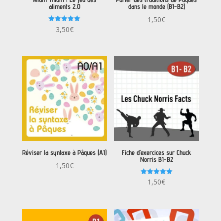
aliments 2.0
dans le monde (B1-B2)
1,50
€
Note
3,50
€
5.00
sur 5
Réviser la syntaxe à Pâques (A1)
Fiche d’exercices sur Chuck
Norris B1-B2
1,50
€
Note
1,50
€
5.00
sur 5