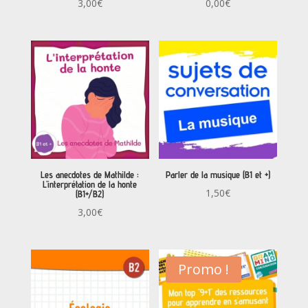
3,00
€
0,00
€
Les anecdotes de Mathilde :
Parler de la musique (B1 et +)
L’interprétation de la honte
1,50
€
(B1+/B2)
3,00
€
Promo !