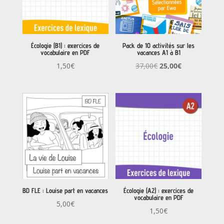
Écologie (B1) : exercices de
Pack de 10 activités sur les
vocabulaire en PDF
vacances A1 à B1
Le
Le
1,50
€
37,00
€
25,00
€
prix
prix
initial
actuel
était :
est :
37,00€.
25,00€.
BD FLE : Louise part en vacances
Écologie (A2) : exercices de
vocabulaire en PDF
5,00
€
1,50
€