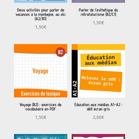
Deux activités pour parler de
Parler de l’esthétique du
vacances à la montagne, au ski
rétrofuturisme (B2/C1)
(A2/B1)
1,50
€
1,50
€
Voyage (B2) : exercices de
Éducation aux médias A1-A2 :
vocabulaire en PDF
défi écran gris
1,50
€
2,00
€