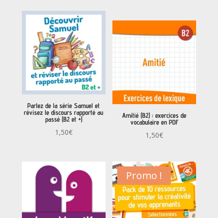
sur 5
prix
prix
initial
actuel
était :
est :
5,00€.
0,00€.
Parlez de la série Samuel et
révisez le discours rapporté au
Amitié (B2) : exercices de
passé (B2 et +)
vocabulaire en PDF
1,50
€
1,50
€
Promo !