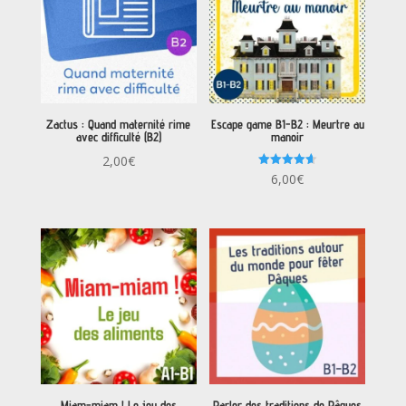
Zactus : Quand maternité rime
Escape game B1-B2 : Meurtre au
avec difficulté (B2)
manoir
2,00
€
Note
6,00
€
4.67
sur 5
Miam-miam ! Le jeu des
Parler des traditions de Pâques