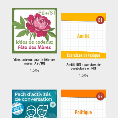
5.00
sur 5
Idées cadeaux pour la fête des
mères (A2+/B1)
Amitié (B1) : exercices de
vocabulaire en PDF
1,50
€
1,50
€