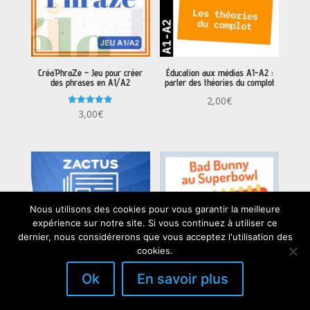
Créa’PhraZe – Jeu pour créer
Éducation aux médias A1-A2 :
des phrases en A1/A2
parler des théories du complot
2,00
€
Note
3,00
€
5.00
sur 5
Nous utilisons des cookies pour vous garantir la meilleure
expérience sur notre site. Si vous continuez à utiliser ce
dernier, nous considérerons que vous acceptez l'utilisation des
cookies.
Ok
En savoir plus
Zactus : La confiance règne ! (B2)
Séquence pédagogique : Bad
: parler de la confiance, de
Bunny et le Superbowl – A2/B1
l’amitié et de la géolocalisation