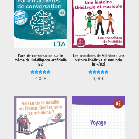
Pack de conversation sur le
Les anecdotes de Mathilde : une
thème de l’intelligence artificielle
histoire théâtrale et musicale
B2
(B1+/B2)
Note
Note
4,00
€
3,00
€
5.00
5.00
sur 5
sur 5