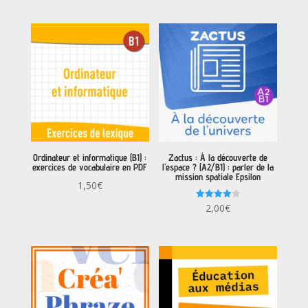
Ordinateur et informatique (B1) :
Zactus : À la découverte de
exercices de vocabulaire en PDF
l’espace ? (A2/B1) : parler de la
mission spatiale Epsilon
1,50
€
Note
2,00
€
4.00
sur 5