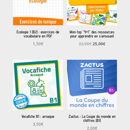
Écologie 1 (B2) : exercices de
Mon top “9+1” des ressources
vocabulaire en PDF
pour apprendre en s’amusant
Le
Le
1,50
€
32,00
€
25,00
€
prix
prix
initial
actuel
était :
est :
32,00€.
25,00€.
Vocafiche B1 : arnaque
Zactus : La Coupe du monde en
chiffres (B1)
3,50
€
2,00
€