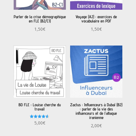
Parler de la crise démographique
Voyage (A2) : exercices de
en FLE (B2/C1)
vocabulaire en PDF
1,50
€
1,50
€
BD FLE : Louise cherche du
Zactus : Influenceurs à Dubaï (B2)
travail
: parler de la vie des
influenceurs et de l’attaque
iranienne
Note
5,00
€
2,00
€
4.50
sur 5