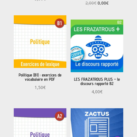
4.00
Le
Le
Note
2,00
€
0,00
€
sur 5
4.50
sur 5
prix
prix
initial
actuel
était :
est :
2,00€.
0,00€.
Politique (B1) : exercices de
vocabulaire en PDF
LES FRAZATROUS PLUS – le
discours rapporté B2
1,50
€
4,00
€