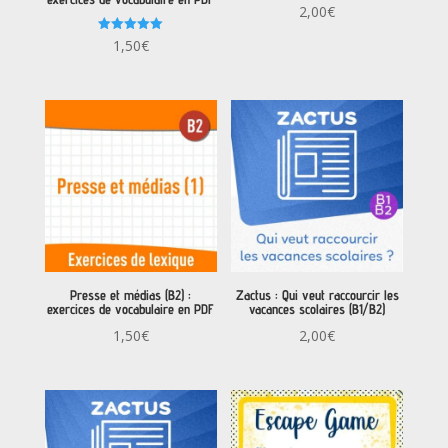
2,00
€
Note
1,50
€
5.00
sur 5
Presse et médias (B2) :
Zactus : Qui veut raccourcir les
exercices de vocabulaire en PDF
vacances scolaires (B1/B2)
1,50
€
2,00
€