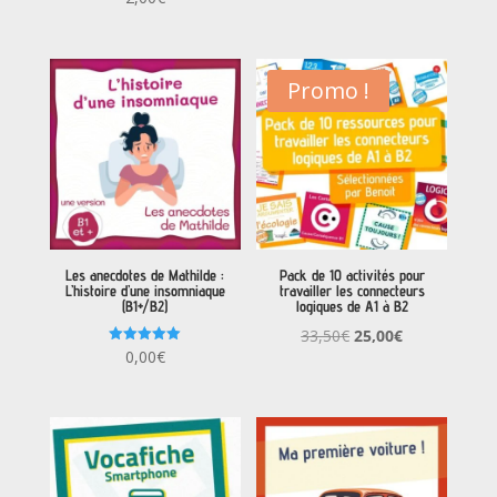
Promo !
Les anecdotes de Mathilde :
Pack de 10 activités pour
L’histoire d’une insomniaque
travailler les connecteurs
(B1+/B2)
logiques de A1 à B2
Le
Le
33,50
€
25,00
€
Note
0,00
€
prix
prix
5.00
sur 5
initial
actuel
était :
est :
33,50€.
25,00€.