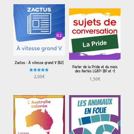
Zactus : À vitesse grand V (B2)
Parler de la Pride et du mois
des fiertés LGBT+ (B1 et +)
Note
2,00
€
1,50
€
5.00
sur 5