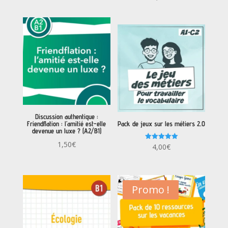
Discussion authentique :
Friendflation : l’amitié est-elle
Pack de jeux sur les métiers 2.0
devenue un luxe ? (A2/B1)
1,50
€
Note
4,00
€
5.00
sur 5
Promo !