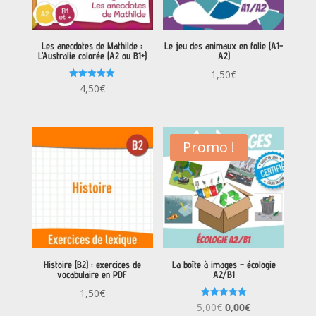
Les anecdotes de Mathilde :
Le jeu des animaux en folie (A1-
L’Australie colorée (A2 ou B1+)
A2)
1,50
€
Note
4,50
€
5.00
sur 5
Promo !
Histoire (B2) : exercices de
La boîte à images – écologie
vocabulaire en PDF
A2/B1
1,50
€
Le
Le
Note
5,00
€
0,00
€
5.00