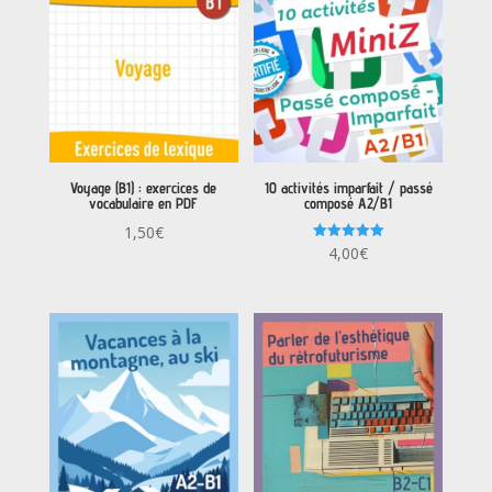
Voyage (B1) : exercices de
10 activités imparfait / passé
vocabulaire en PDF
composé A2/B1
1,50
€
Note
4,00
€
5.00
sur 5