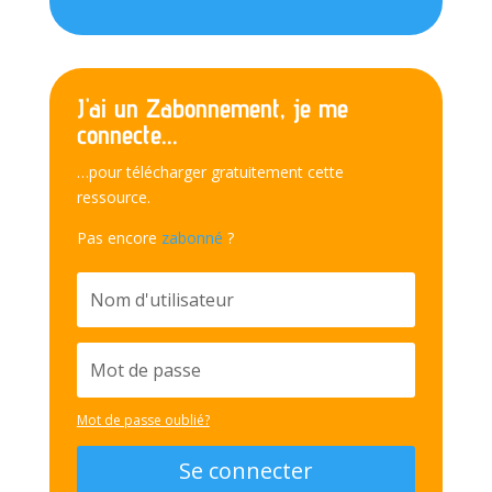
J'ai un Zabonnement, je me
connecte...
…pour télécharger gratuitement cette
ressource.
Pas encore
zabonné
?
Mot de passe oublié?
Se connecter