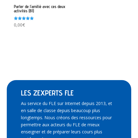
Parler de l’amitié avec ces deux
activités (B1)
Note
0,00
€
5.00
sur 5
LES ZEXPERTS FLE
Au service du FLE sur Internet depuis 2013, et
en salle de classe depuis beaucoup plus
longtemps. Nous créons des ressources pour
permettre aux acteurs du FLE de mieux
enseigner et de préparer leurs cours plus