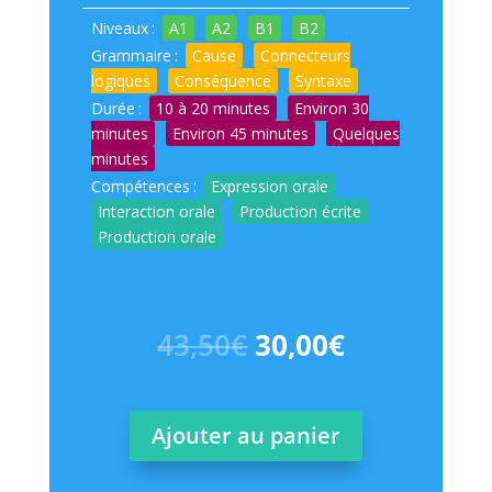
Niveaux
:
A1
A2
B1
B2
Grammaire
:
Cause
Connecteurs
logiques
Conséquence
Syntaxe
Durée
:
10 à 20 minutes
Environ 30
minutes
Environ 45 minutes
Quelques
minutes
Compétences
:
Expression orale
Interaction orale
Production écrite
Production orale
Le
Le
43,50
€
30,00
€
prix
prix
initial
actuel
était :
est :
Ajouter au panier
43,50€.
30,00€.