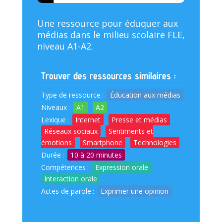
Une ressource pour éduquer aux
médias dans le milieu scolaire FLE,
niveau A1-A2.
Trouver des ressources similaires :
Type de ressource
:
Éducation aux médias
Niveaux
:
A1
A2
Lexique
:
Internet
Presse et médias
Réseaux sociaux
Sentiments et
émotions
Smartphone
Technologies
Durée
:
10 à 20 minutes
Compétences
:
Expression orale
Interaction orale
Actes de parole
:
Exprimer une opinion