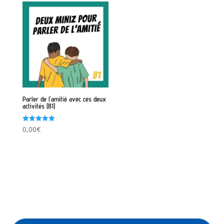
Parler de l’amitié avec ces deux
activités (B1)
Note
0,00
€
5.00
sur 5