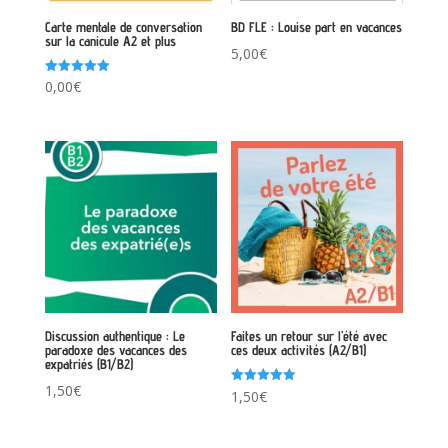
Carte mentale de conversation
BD FLE : Louise part en vacances
sur la canicule A2 et plus
5,00
€
Note
0,00
€
5.00
sur 5
Discussion authentique : Le
Faites un retour sur l’été avec
paradoxe des vacances des
ces deux activités (A2/B1)
expatriés (B1/B2)
1,50
€
Note
1,50
€
5.00
sur 5