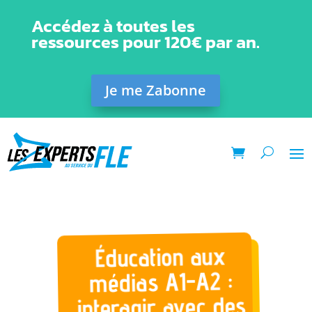
Accédez à toutes les
ressources pour 120€ par an.
Je me Zabonne
Éducation aux
médias A1-A2 :
interagir avec des