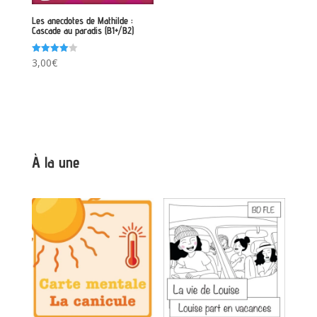
Les anecdotes de Mathilde :
Cascade au paradis (B1+/B2)
Note
3,00
€
4.00
sur 5
À la une