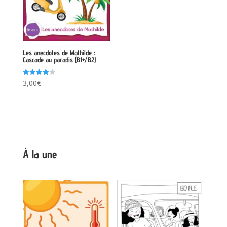
Les anecdotes de Mathilde :
Cascade au paradis (B1+/B2)
Note
3,00
€
4.00
sur 5
À la une