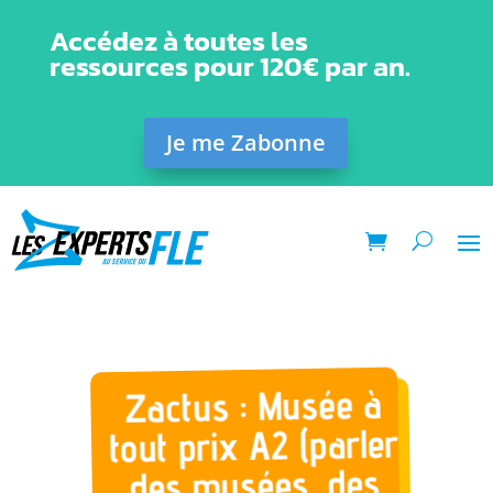
Accédez à toutes les
ressources pour 120€ par an.
Je me Zabonne
Zactus : Musée à
tout prix A2 (parler
des musées, des