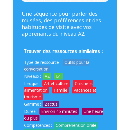
Une séquence pour parler des
musées, des préférences et des
habitudes de visite avec vos
apprenants du niveau A2.
Trouver des ressources similaires :
Type de ressource
:
Outils pour la
conversation
Niveaux
:
A2
B1
Lexique
:
Art et culture
Cuisine et
alimentation
Famille
Vacances et
tourisme
Gamme
:
Zactus
Durée
:
Environ 45 minutes
Une heure
ou plus
Compétences
:
Compréhension orale