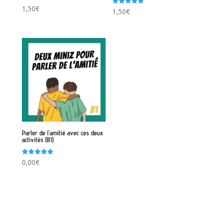
1,50
€
Note
1,50
€
5.00
sur 5
Parler de l’amitié avec ces deux
activités (B1)
Note
0,00
€
5.00
sur 5