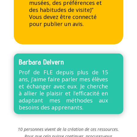
musées, des préférences et
des habitudes de visite)”
Vous devez être
connecté
pour publier un avis.
Barbara Delvern
Prof de FLE depuis plus de 15
ans, j’aime faire parler mes élèves
et échanger avec eux. Je cherche
à allier le plaisir et l’efficacité en
adaptant mes méthodes aux
besoins des apprenants.
10 personnes vivent de la création de ces ressources.
Pour que cela puisse continuer, procurez-vous