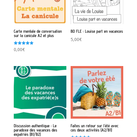
Carte mentale de conversation
BD FLE : Louise part en vacances
sur la canicule A2 et plus
5,00
€
Note
0,00
€
5.00
sur 5
Discussion authentique : Le
Faites un retour sur l’été avec
paradoxe des vacances des
ces deux activités (A2/B1)
expatriés (B1/B2)