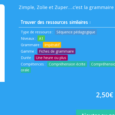
basé sur
Zimple, Zolie et Zuper….c’est la grammaire 
notation
Trouver des ressources similaires :
client
Type de ressource
:
Séquence pédagogique
Niveaux
:
A1
Grammaire
:
Impératif
Gamme
:
Fiches de grammaire
Durée
:
Une heure ou plus
Compétences
:
Compréhension écrite
Compréhensio
orale
2,50
€