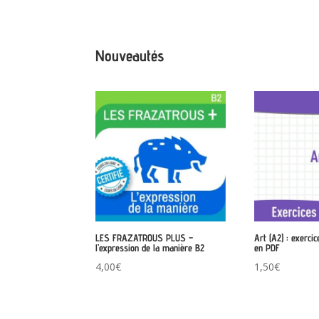
Nouveautés
LES FRAZATROUS PLUS –
Art (A2) : exerci
l’expression de la manière B2
en PDF
4,00
€
1,50
€