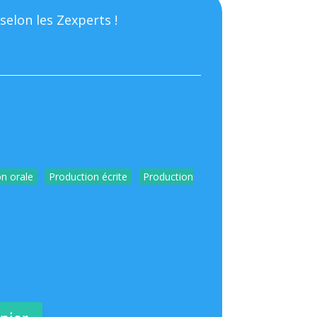
selon les Zexperts !
n orale
Production écrite
Production