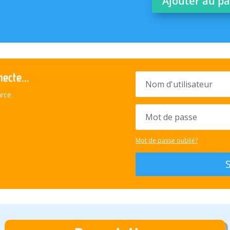
Ajouter au p
ecte...
rce.
Mot de passe oublié?