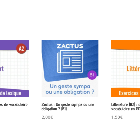
ces de vocabulaire
Zactus : Un geste sympa ou une
Littérature (B2) :
obligation ? (B1)
vocabulaire en P
2,00
€
1,50
€