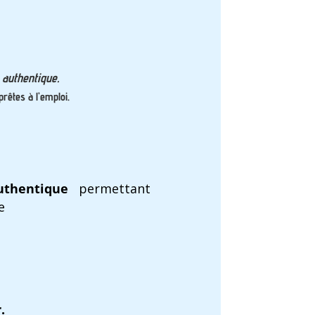
authentique.
rêtes à l’emploi
.
thentique
permettant
e
.