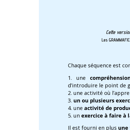
Cette versi
Les
GRAMMAFIC
Chaque séquence est con
une
compréhension
d’introduire le point de
une activité où l’app
un ou plusieurs exerc
une
activité de produ
un
exercice à faire à
Il est fourni en plus
une 