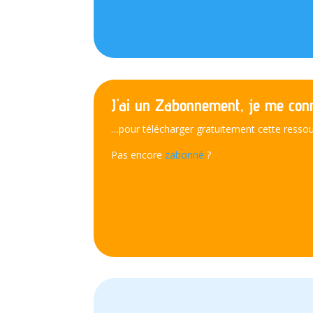
J'ai un Zabonnement, je me conn
…pour télécharger gratuitement cette ressou
Pas encore
zabonné
?