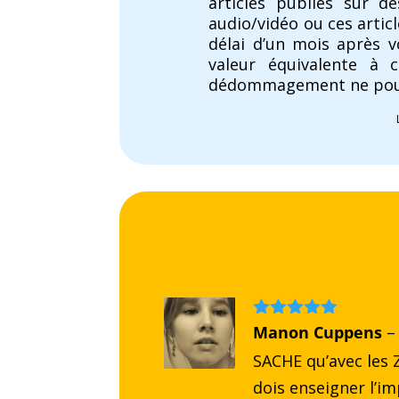
articles publiés sur d
audio/vidéo ou ces artic
délai d’un mois après 
valeur équivalente à 
dédommagement ne pour
Note
Manon Cuppens
5
sur
–
5
SACHE qu’avec les Z
dois enseigner l’i