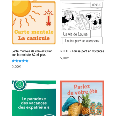
Carte mentale de conversation
BD FLE : Louise part en vacances
sur la canicule A2 et plus
5,00
€
Note
0,00
€
5.00
sur 5