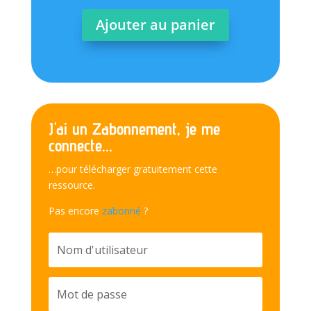
Ajouter au panier
J'ai un Zabonnement, je me
connecte...
…pour télécharger gratuitement cette
ressource.
Pas encore
zabonné
?