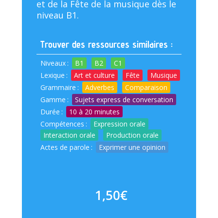
et de la Fête de la musique dès le
niveau B1.
Trouver des ressources similaires :
Niveaux
:
B1
B2
C1
Lexique
:
Art et culture
Fête
Musique
Grammaire
:
Adverbes
Comparaison
Gamme
:
Sujets express de conversation
Durée
:
10 à 20 minutes
Compétences
:
Expression orale
Interaction orale
Production orale
Actes de parole
:
Exprimer une opinion
1,50
€