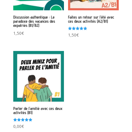
Discussion authentique : Le
Faites un retour sur l’été avec
paradoxe des vacances des
ces deux activités (A2/B1)
expatriés (B1/B2)
1,50
€
Note
1,50
€
5.00
sur 5
Parler de l’amitié avec ces deux
activités (B1)
Note
0,00
€
5.00