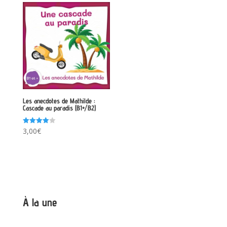
Les anecdotes de Mathilde :
Cascade au paradis (B1+/B2)
Note
3,00
€
4.00
sur 5
À la une