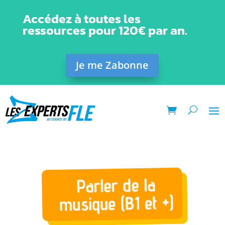
Accédez à toutes les
ressources pour 120€ par an.
Je me Zabonne
Parler de la
musique (B1 et +)