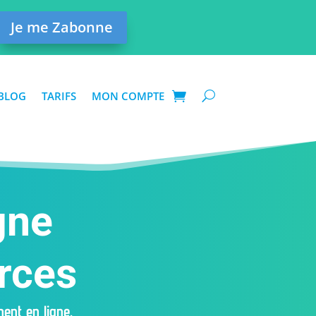
Je me Zabonne
BLOG
TARIFS
MON COMPTE
gne
rces
ent en ligne.