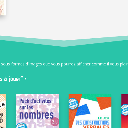
s sous formes d’images que vous pourrez afficher comme il vous plair
 à jouer” :