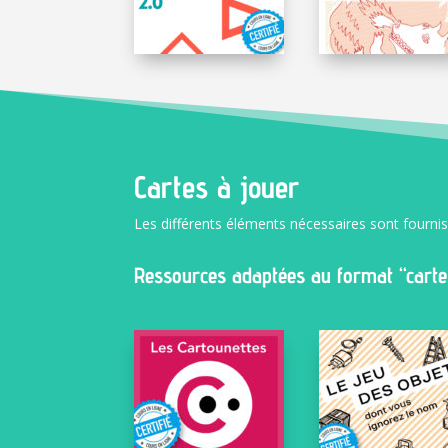
Cartes à jouer
Les différents éléments nécessaires sont fourni
Ressources adaptées au format “cartes