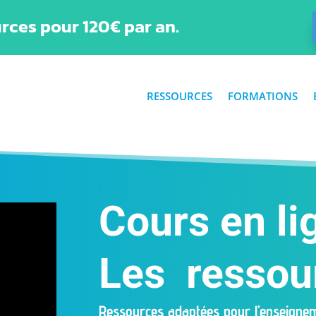
rces pour 120€ par an.
RESSOURCES
FORMATIONS
.
Cours en li
Les ressou
Ressources adaptées pour l’enseignem