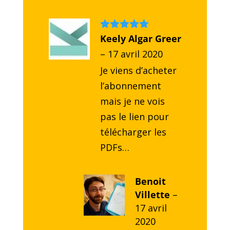
Note
Keely Algar Greer
5
sur
5
–
17 avril 2020
Je viens d’acheter
l’abonnement
mais je ne vois
pas le lien pour
télécharger les
PDFs…
Benoit
Villette
–
17 avril
2020