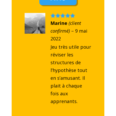
Note
Marine
5
sur
(client
5
confirmé)
–
9 mai
2022
Jeu très utile pour
réviser les
structures de
l’hypothèse tout
en s’amusant. Il
plait à chaque
fois aux
apprenants.