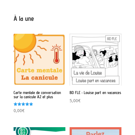
À la une
Carte mentale de conversation
BD FLE : Louise part en vacances
sur la canicule A2 et plus
5,00
€
Note
0,00
€
5.00
sur 5