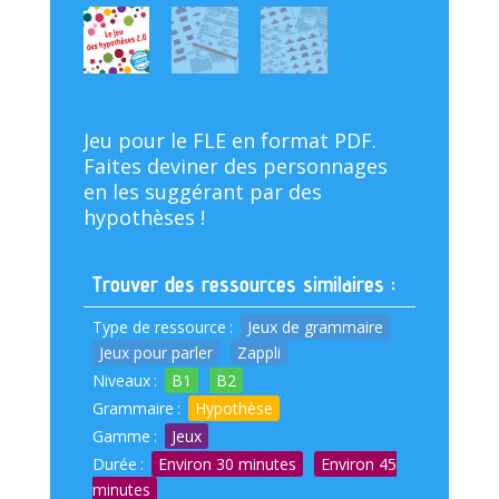
Jeu pour le FLE en format PDF.
Faites deviner des personnages
en les suggérant par des
hypothèses !
Trouver des ressources similaires :
Type de ressource
:
Jeux de grammaire
Jeux pour parler
Zappli
Niveaux
:
B1
B2
Grammaire
:
Hypothèse
Gamme
:
Jeux
Durée
:
Environ 30 minutes
Environ 45
minutes