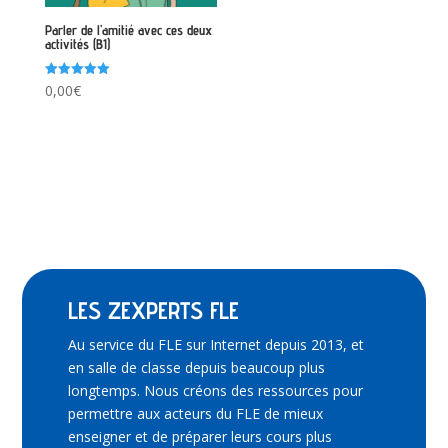
Parler de l’amitié avec ces deux
activités (B1)
Note
0,00
€
5.00
sur 5
LES ZEXPERTS FLE
Au service du FLE sur Internet depuis 2013, et
en salle de classe depuis beaucoup plus
longtemps. Nous créons des ressources pour
permettre aux acteurs du FLE de mieux
enseigner et de préparer leurs cours plus