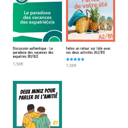
Discussion authentique : Le
Faites un retour sur l’été avec
paradoxe des vacances des
ces deux activités (A2/B1)
expatriés (B1/B2)
1,50
€
Note
1,50
€
5.00
sur 5