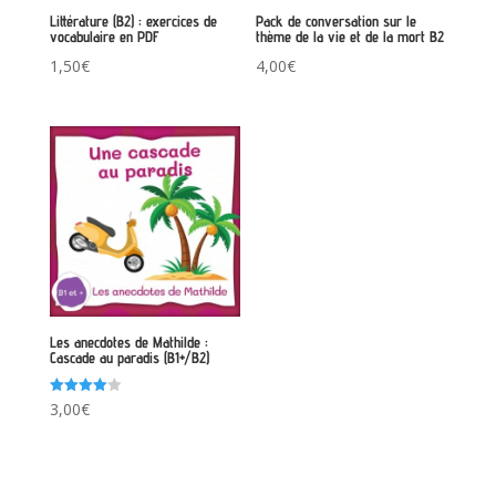
Littérature (B2) : exercices de
Pack de conversation sur le
vocabulaire en PDF
thème de la vie et de la mort B2
1,50
€
4,00
€
Les anecdotes de Mathilde :
Cascade au paradis (B1+/B2)
Note
3,00
€
4.00
sur 5