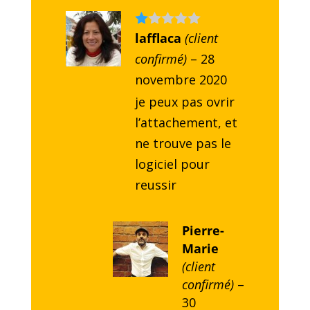
N
lafflaca
(client
ot
confirmé)
–
28
e
1
novembre 2020
s
ur
je peux pas ovrir
5
l’attachement, et
ne trouve pas le
logiciel pour
reussir
Pierre-
Marie
(client
confirmé)
–
30