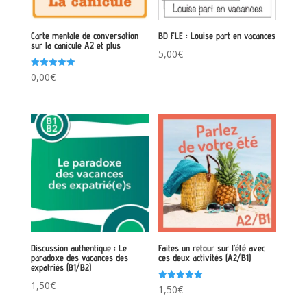
Carte mentale de conversation
BD FLE : Louise part en vacances
sur la canicule A2 et plus
5,00
€
Note
0,00
€
5.00
sur 5
Discussion authentique : Le
Faites un retour sur l’été avec
paradoxe des vacances des
ces deux activités (A2/B1)
expatriés (B1/B2)
1,50
€
Note
1,50
€
5.00
sur 5