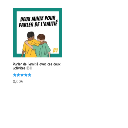
Parler de l’amitié avec ces deux
activités (B1)
Note
0,00
€
5.00
sur 5