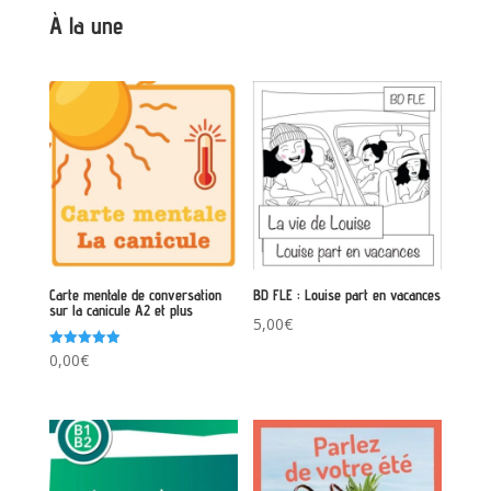
À la une
Carte mentale de conversation
BD FLE : Louise part en vacances
sur la canicule A2 et plus
5,00
€
Note
0,00
€
5.00
sur 5