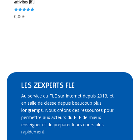
activités (B1)
Note
0,00
€
5.00
sur 5
LES ZEXPERTS FLE
Au service du FLE sur Internet depuis 2013, et
en salle de classe depuis beaucoup plus
longtemps. Nous créons des ressources pour
permettre aux acteurs du FLE de mieux
enseigner et de préparer leurs cours plus
rapidement.