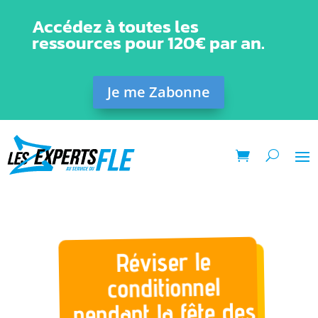
Accédez à toutes les
ressources pour 120€ par an.
Je me Zabonne
Réviser le
conditionnel
pendant la fête des