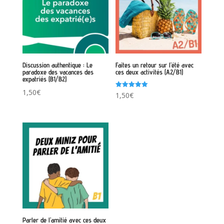
Discussion authentique : Le
Faites un retour sur l’été avec
paradoxe des vacances des
ces deux activités (A2/B1)
expatriés (B1/B2)
1,50
€
Note
1,50
€
5.00
sur 5
Parler de l’amitié avec ces deux