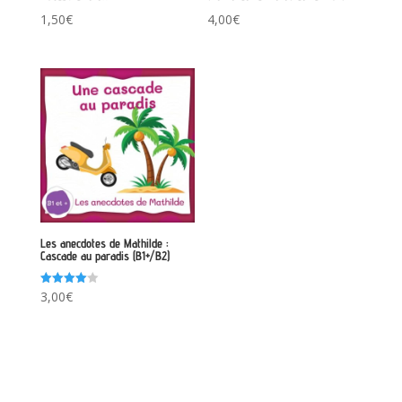
1,50
€
4,00
€
Les anecdotes de Mathilde :
Cascade au paradis (B1+/B2)
Note
3,00
€
4.00
sur 5