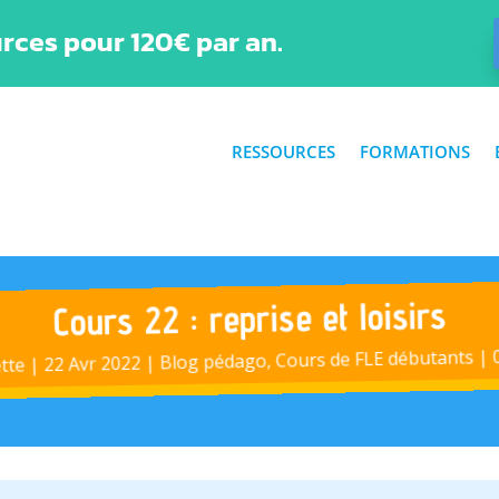
rces pour 120€ par an.
RESSOURCES
FORMATIONS
Cours 22 : reprise et loisirs
|
Cours de FLE débutants
,
Blog pédago
|
22 Avr 2022
|
ette