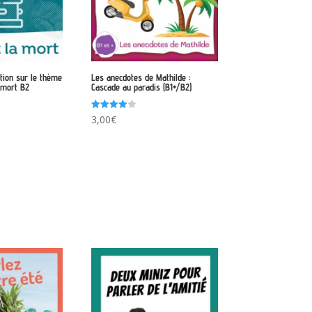
tion sur le thème
Les anecdotes de Mathilde :
a mort B2
Cascade au paradis (B1+/B2)
Note
3,00
€
4.00
sur 5