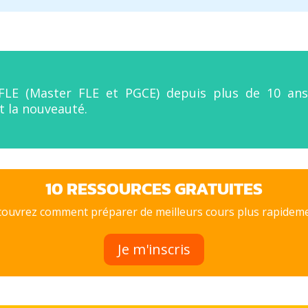
FLE (Master FLE et PGCE) depuis plus de 10 ans. 
t la nouveauté.
10 RESSOURCES GRATUITES
ouvrez comment préparer de meilleurs cours plus rapideme
Je m'inscris