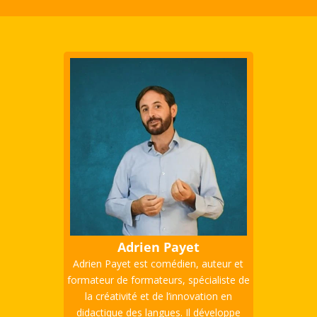
Adrien Payet
Adrien Payet est comédien, auteur et
formateur de formateurs, spécialiste de
la créativité et de l’innovation en
didactique des langues. Il développe