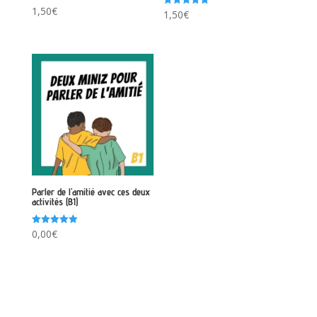
1,50
€
Note
1,50
€
5.00
sur 5
Parler de l’amitié avec ces deux
activités (B1)
Note
0,00
€
5.00
sur 5