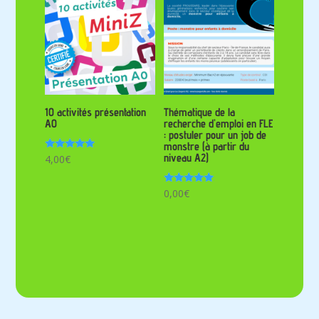
10 activités présentation
Thématique de la
A0
recherche d’emploi en FLE
: postuler pour un job de
monstre (à partir du
niveau A2)
Note
4,00
€
5.00
sur 5
Note
0,00
€
5.00
sur 5