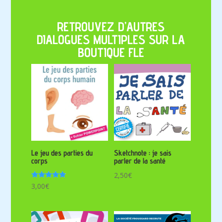
RETROUVEZ D’AUTRES
DIALOGUES MULTIPLES SUR LA
BOUTIQUE FLE
Le jeu des parties du
Sketchnote : je sais
corps
parler de la santé
2,50
€
Note
3,00
€
4.71
sur 5