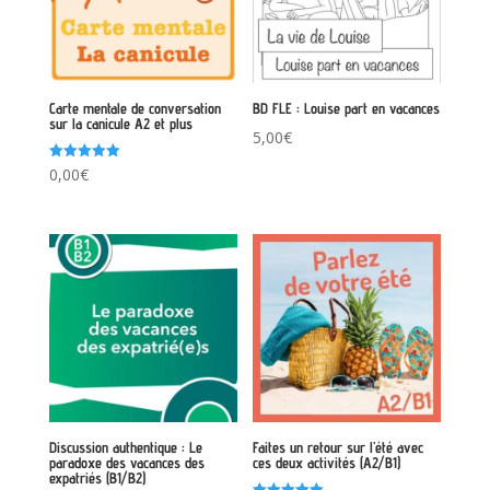
Carte mentale de conversation
BD FLE : Louise part en vacances
sur la canicule A2 et plus
5,00
€
Note
0,00
€
5.00
sur 5
Discussion authentique : Le
Faites un retour sur l’été avec
paradoxe des vacances des
ces deux activités (A2/B1)
expatriés (B1/B2)