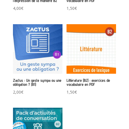
l’expression de la manière B2
vocabulaire en PDF
4,00
€
1,50
€
Zactus : Un geste sympa ou une
Littérature (B2) : exercices de
obligation ? (B1)
vocabulaire en PDF
2,00
€
1,50
€