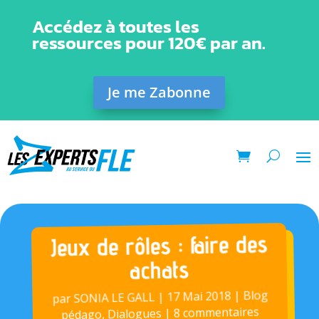
Accédez à toutes les
ressources pour 120€ par an.
Je me Zabonne
Jeux de rôles : faire des
achats
Blog
|
17 Mai 2018
|
SONIA LE GALL
par
8 commentaires
|
Dialogues
,
pédago