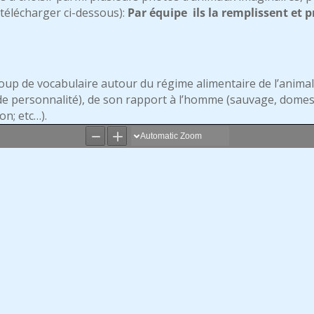
à télécharger ci-dessous):
Par équipe ils la remplissent et
up de vocabulaire autour du régime alimentaire de l’animal
e personnalité), de son rapport à l’homme (sauvage, domest
on; etc…).