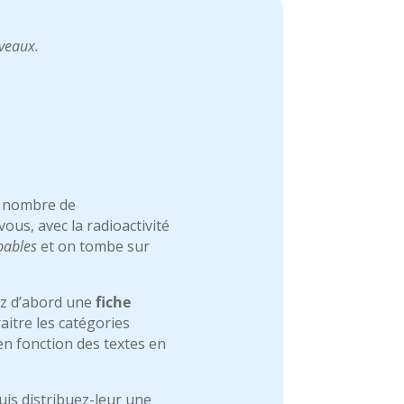
iveaux.
d nombre de
us, avec la radioactivité
bables
et on tombe sur
uez d’abord une
fiche
raitre les catégories
en fonction des textes en
uis distribuez-leur une