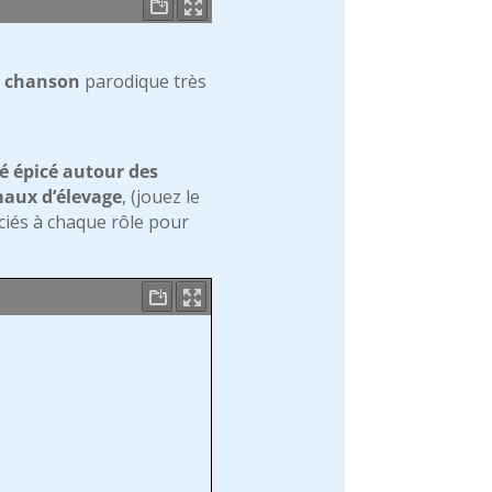
e
chanson
parodique très
é épicé autour des
imaux d’élevage
, (jouez le
ciés à chaque rôle pour