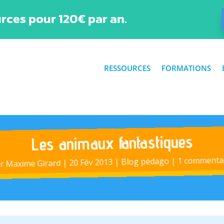
rces pour 120€ par an.
RESSOURCES
FORMATIONS
Les animaux fantastiques
1 commenta
|
Blog pédago
|
20 Fév 2013
|
Maxime Girard
ar