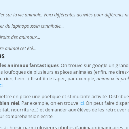
r sur la vie animale. Voici différentes activités pour différents n
rler du lapinopoussin cannibale…
 droits des animaux…
re animal cet été…
es
les
animaux fantastiques
. On trouve sur google un gran
oufoques de plusieurs espèces animales (enfin, me direz-vo
de rien, hein…). Il suffit de taper, par exemple,
animaux impro
ci
.
mettre en place une poétique et stimulante activité. Distrib
bien réel
. Par exemple, on en trouve
ici
. On peut faire dispa
bitat, nourriture…) et demander aux élèves de les retrouver 
eur compréhension ecrite.
s à choisir parmi plusieurs photos d’animaux imaginaires, p