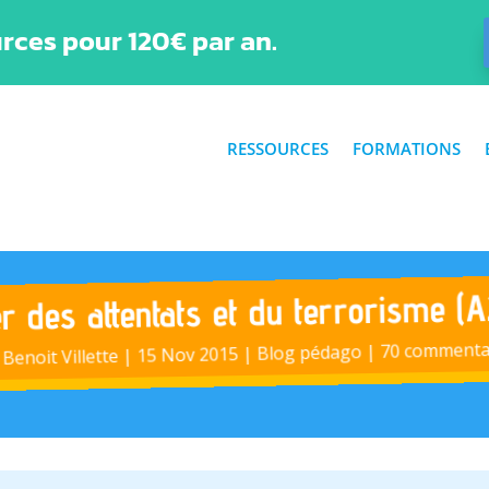
rces pour 120€ par an.
RESSOURCES
FORMATIONS
r des attentats et du terrorisme (A
70 commenta
|
Blog pédago
|
15 Nov 2015
|
Benoit Villette
r