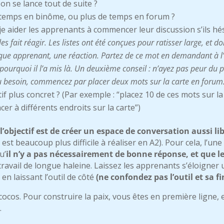
 on se lance tout de suite ?
e temps en binôme, ou plus de temps en forum ?
je aider les apprenants à commencer leur discussion s’ils hé
 fait réagir. Les listes ont été conçues pour ratisser large, et d
aque apprenant, une réaction. Partez de ce mot en demandant à l’
pourquoi il l’a mis là. Un deuxième conseil : n’ayez pas peur du 
Au besoin, commencez par placer deux mots sur la carte en forum
if plus concret ? (Par exemple : “placez 10 de ces mots sur l
er à différents endroits sur la carte”)
l’objectif est de créer un espace de conversation aussi li
st beaucoup plus difficile à réaliser en A2). Pour cela, l’une 
u’
il n’y a pas nécessairement de bonne réponse, et que l
 travail de longue haleine. Laissez les apprenants s’éloigner u
en laissant l’outil de côté
(ne confondez pas l’outil et sa fi
s cocos. Pour construire la paix, vous êtes en première ligne
.