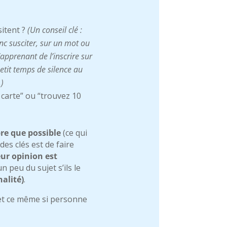
sitent ?
(Un conseil clé :
onc susciter, sur un mot ou
apprenant de l’inscrire sur
petit temps de silence au
.)
a carte” ou “trouvez 10
bre que possible
(ce qui
des clés est de faire
eur opinion est
n peu du sujet s’ils le
nalité)
.
, et ce même si personne