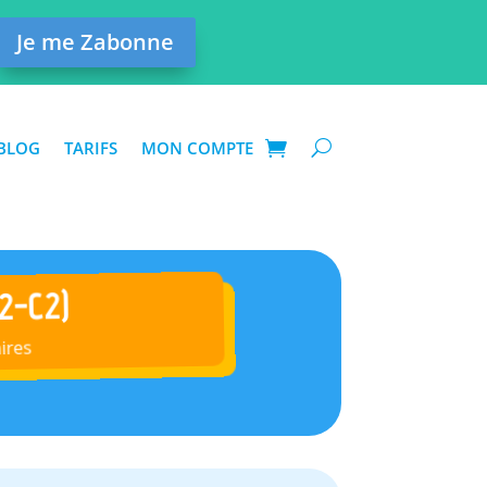
Je me Zabonne
BLOG
TARIFS
MON COMPTE
2-C2)
ires