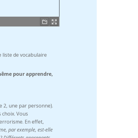
 liste de vocabulaire
i même pour apprendre,
ge 2, une par personne).
s choix. Vous
rrorisme. En effet,
me, par exemple, est-elle
? Différents apprenants