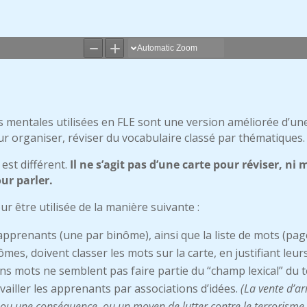
s mentales utilisées en FLE sont une version améliorée d’une
our organiser, réviser du vocabulaire classé par thématiques.
est différent.
Il ne s’agit pas d’une carte pour réviser, n
ur parler.
r être utilisée de la manière suivante :
 apprenants (une par binôme), ainsi que la liste de mots (pa
es, doivent classer les mots sur la carte, en justifiant leur
s mots ne semblent pas faire partie du “champ lexical” du te
ravailler les apprenants par associations d’idées.
(La vente d’ar
 ou une conséquence, ou un moyen de lutter contre le terrorisme 