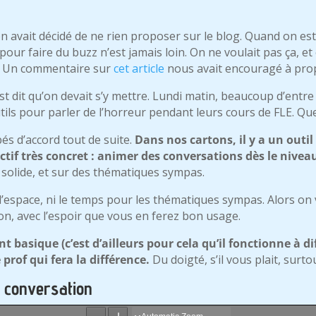
on avait décidé de ne rien proposer sur le blog. Quand on est
ur faire du buzz n’est jamais loin. On ne voulait pas ça, et on
t. Un commentaire sur
cet article
nous avait encouragé à pr
est dit qu’on devait s’y mettre. Lundi matin, beaucoup d’entre
utils pour parler de l’horreur pendant leurs cours de FLE. Q
s d’accord tout de suite.
Dans nos cartons, il y a un outi
ctif très concret : animer des conversations dès le nivea
n solide, et sur des thématiques sympas.
ni l’espace, ni le temps pour les thématiques sympas. Alors on 
ion, avec l’espoir que vous en ferez bon usage.
 basique (c’est d’ailleurs pour cela qu’il fonctionne à di
 prof qui fera la différence.
Du doigté, s’il vous plait, surt
 conversation