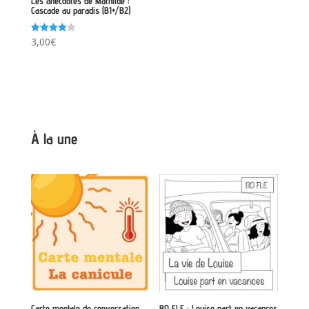
Les anecdotes de Mathilde :
Cascade au paradis (B1+/B2)
Note
3,00
€
4.00
sur 5
À la une
Carte mentale de conversation
BD FLE : Louise part en vacances