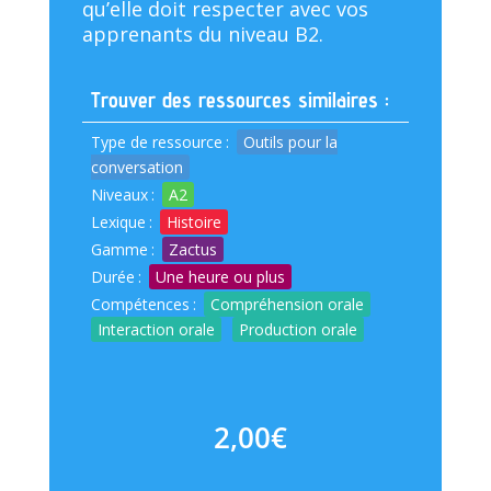
qu’elle doit respecter avec vos
apprenants du niveau B2.
Trouver des ressources similaires :
Type de ressource
:
Outils pour la
conversation
Niveaux
:
A2
Lexique
:
Histoire
Gamme
:
Zactus
Durée
:
Une heure ou plus
Compétences
:
Compréhension orale
Interaction orale
Production orale
2,00
€