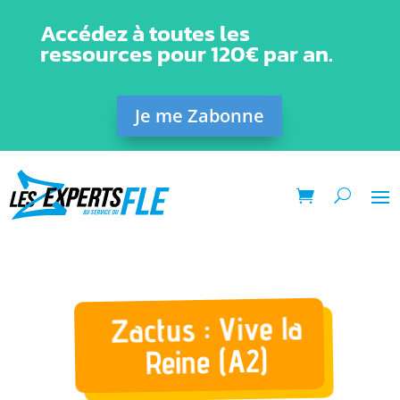
Accédez à toutes les
ressources pour 120€ par an.
Je me Zabonne
Zactus : Vive la
Reine (A2)