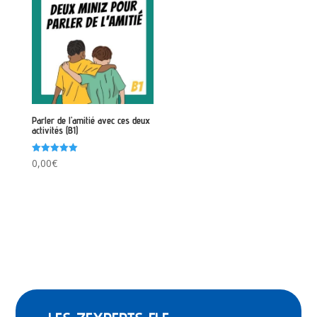
Parler de l’amitié avec ces deux
activités (B1)
Note
0,00
€
5.00
sur 5