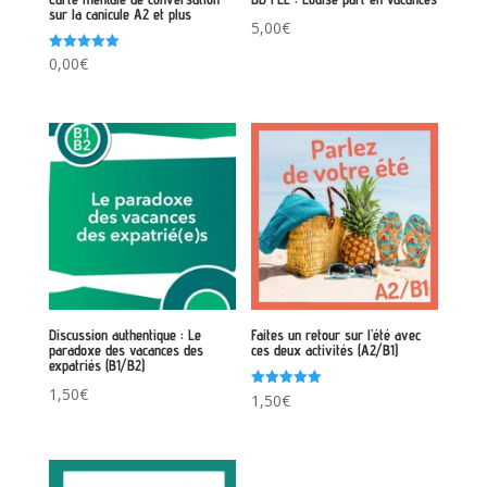
sur la canicule A2 et plus
5,00
€
Note
0,00
€
5.00
sur 5
Discussion authentique : Le
Faites un retour sur l’été avec
paradoxe des vacances des
ces deux activités (A2/B1)
expatriés (B1/B2)
1,50
€
Note
1,50
€
5.00
sur 5