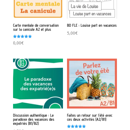
Carte mentale de conversation
BD FLE : Louise part en vacances
sur la canicule A2 et plus
5,00
€
Note
0,00
€
5.00
sur 5
Discussion authentique : Le
Faites un retour sur l’été avec
paradoxe des vacances des
ces deux activités (A2/B1)
expatriés (B1/B2)