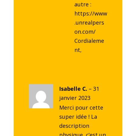
autre :
https://www
.unrealpers
on.com/
Cordialeme
nt,
Isabelle C.
–
31
janvier 2023
Merci pour cette
super idée ! La
description
physique, c’est un