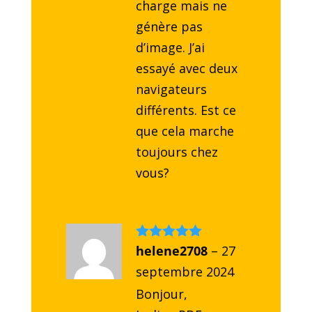
charge mais ne
génère pas
d’image. J’ai
essayé avec deux
navigateurs
différents. Est ce
que cela marche
toujours chez
vous?
Note
helene2708
5
sur
–
27
5
septembre 2024
Bonjour,