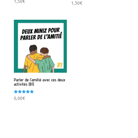
1,50
€
Note
1,50
€
5.00
sur 5
Parler de l’amitié avec ces deux
activités (B1)
Note
0,00
€
5.00
sur 5