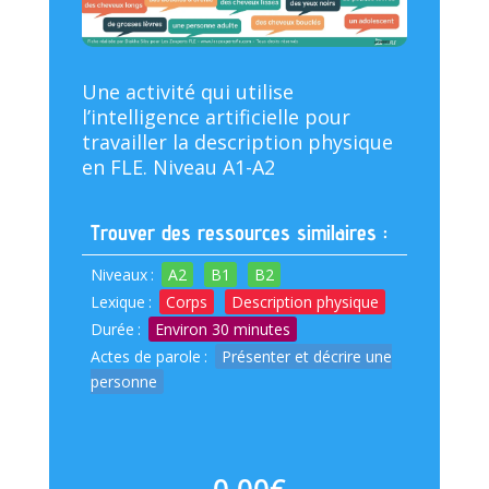
Une activité qui utilise
l’intelligence artificielle pour
travailler la description physique
en FLE. Niveau A1-A2
Trouver des ressources similaires :
Niveaux
:
A2
B1
B2
Lexique
:
Corps
Description physique
Durée
:
Environ 30 minutes
Actes de parole
:
Présenter et décrire une
personne
0,00
€