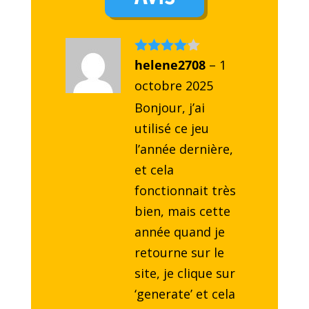
Note
helene2708
4
–
1
sur 5
octobre 2025
Bonjour, j’ai
utilisé ce jeu
l’année dernière,
et cela
fonctionnait très
bien, mais cette
année quand je
retourne sur le
site, je clique sur
‘generate’ et cela