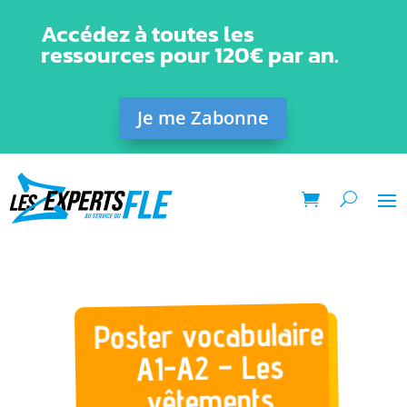
Accédez à toutes les
ressources pour 120€ par an.
Je me Zabonne
Poster vocabulaire
A1-A2 – Les
vêtements