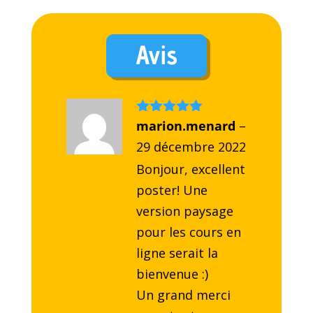
Avis
Note
marion.menard
5
sur
–
5
29 décembre 2022
Bonjour, excellent
poster! Une
version paysage
pour les cours en
ligne serait la
bienvenue :)
Un grand merci