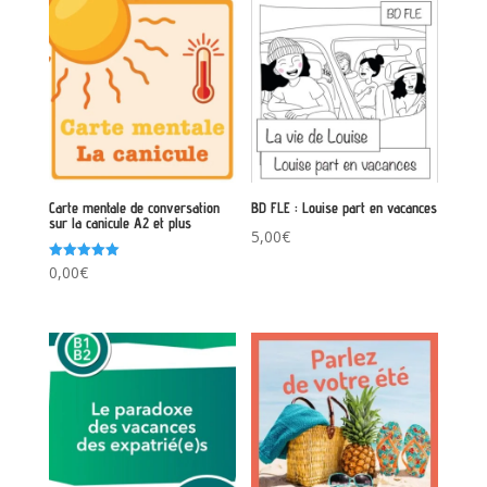
Carte mentale de conversation
BD FLE : Louise part en vacances
sur la canicule A2 et plus
5,00
€
Note
0,00
€
5.00
sur 5