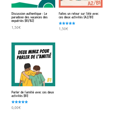
Discussion authentique : Le
Faites un retour sur l’été avec
paradoxe des vacances des
ces deux activités (A2/B1)
expatriés (B1/B2)
1,50
€
Note
1,50
€
5.00
sur 5
Parler de l’amitié avec ces deux
activités (B1)
Note
0,00
€
5.00
sur 5