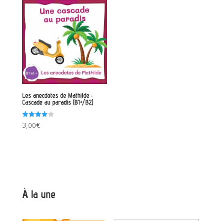
Les anecdotes de Mathilde :
Cascade au paradis (B1+/B2)
Note
3,00
€
4.00
sur 5
À la une