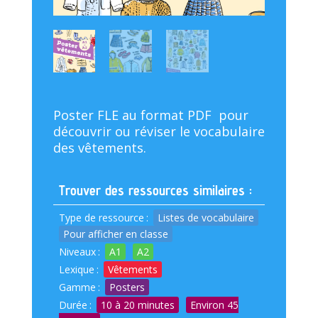
Poster FLE au format PDF pour
découvrir ou réviser le vocabulaire
des vêtements.
Trouver des ressources similaires :
Type de ressource
:
Listes de vocabulaire
Pour afficher en classe
Niveaux
:
A1
A2
Lexique
:
Vêtements
Gamme
:
Posters
Durée
:
10 à 20 minutes
Environ 45