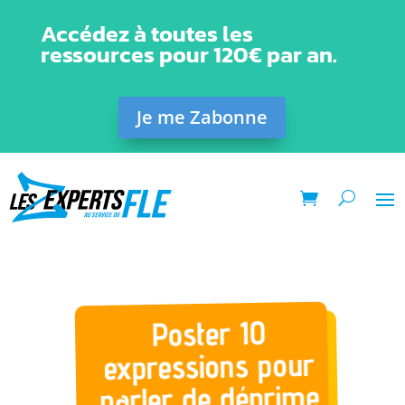
Accédez à toutes les
ressources pour 120€ par an.
Je me Zabonne
Poster 10
expressions pour
parler de déprime