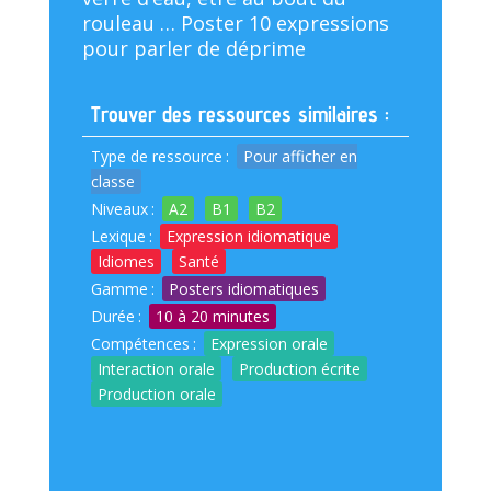
rouleau … Poster 10 expressions
pour parler de déprime
Trouver des ressources similaires :
Type de ressource
:
Pour afficher en
classe
Niveaux
:
A2
B1
B2
Lexique
:
Expression idiomatique
Idiomes
Santé
Gamme
:
Posters idiomatiques
Durée
:
10 à 20 minutes
Compétences
:
Expression orale
Interaction orale
Production écrite
Production orale