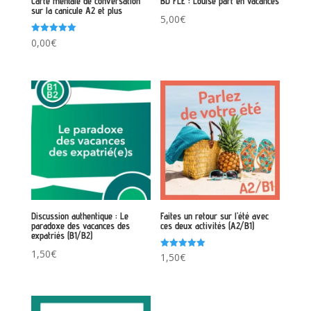
Carte mentale de conversation
BD FLE : Louise part en vacances
sur la canicule A2 et plus
5,00
€
Note
0,00
€
5.00
sur 5
Discussion authentique : Le
Faites un retour sur l’été avec
paradoxe des vacances des
ces deux activités (A2/B1)
expatriés (B1/B2)
1,50
€
Note
1,50
€
5.00
sur 5