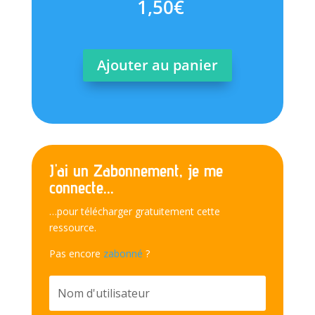
1,50
€
Ajouter au panier
J'ai un Zabonnement, je me
connecte...
…pour télécharger gratuitement cette
ressource.
Pas encore
zabonné
?