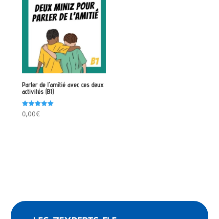
Parler de l’amitié avec ces deux
activités (B1)
Note
0,00
€
5.00
sur 5