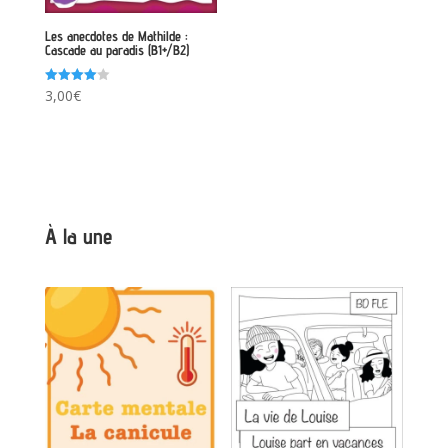
Les anecdotes de Mathilde :
Cascade au paradis (B1+/B2)
Note
3,00
€
4.00
sur 5
À la une