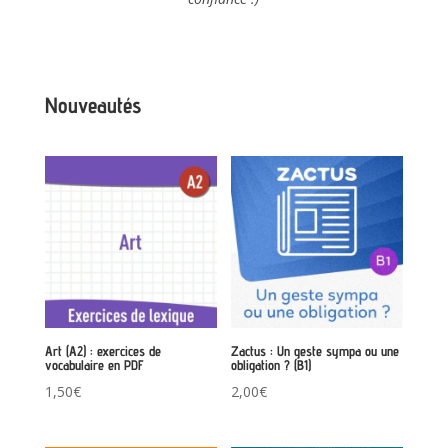
Nouveautés
Art (A2) : exercices de
Zactus : Un geste sympa ou une
vocabulaire en PDF
obligation ? (B1)
1,50
€
2,00
€