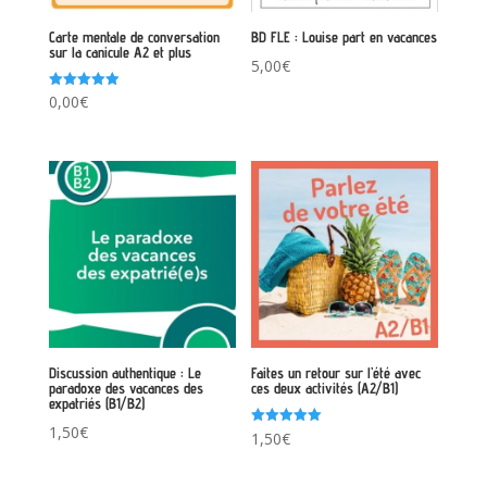
Carte mentale de conversation
BD FLE : Louise part en vacances
sur la canicule A2 et plus
5,00
€
Note
0,00
€
5.00
sur 5
Discussion authentique : Le
Faites un retour sur l’été avec
paradoxe des vacances des
ces deux activités (A2/B1)
expatriés (B1/B2)
1,50
€
Note
1,50
€
5.00
sur 5