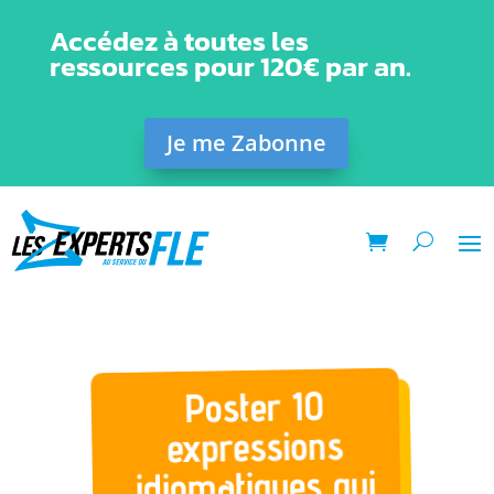
Accédez à toutes les
ressources pour 120€ par an.
Je me Zabonne
Poster 10
expressions
idiomatiques qui