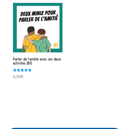
Parler de l’amitié avec ces deux
activités (B1)
Note
0,00
€
5.00
sur 5