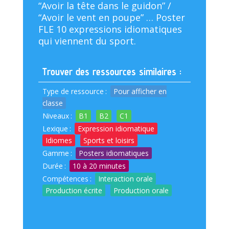
“Avoir la tête dans le guidon” /
“Avoir le vent en poupe” … Poster
FLE 10 expressions idiomatiques
qui viennent du sport.
Trouver des ressources similaires :
Type de ressource
:
Pour afficher en
classe
Niveaux
:
B1
B2
C1
Lexique
:
Expression idiomatique
Idiomes
Sports et loisirs
Gamme
:
Posters idiomatiques
Durée
:
10 à 20 minutes
Compétences
:
Interaction orale
Production écrite
Production orale