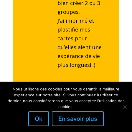
bien créer 2 ou 3
groupes.
J’ai imprimé et
plastifié mes
cartes pour
qu’elles aient une
espérance de vie
plus longues! :)
Nous utilisons des cookies pour vous garantir la meilleure
Anonyme
–
27
expérience sur notre site. Si vous continuez à utiliser ce
février 2019
dernier, nous considérerons que vous acceptez l'utilisation des
cookies.
4.5
Ok
En savoir plus