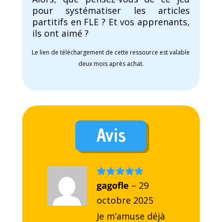
pour systématiser les articles
partitifs en FLE ? Et vos apprenants,
ils ont aimé ?
Le lien de téléchargement de cette ressource est valable
deux mois après achat.
Avis
Note
gagofle
5
sur
–
29
5
octobre 2025
Je m’amuse déjà