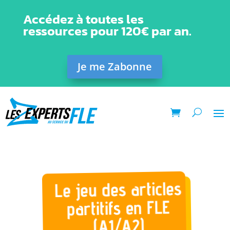
Accédez à toutes les
ressources pour 120€ par an.
Je me Zabonne
Le jeu des articles
partitifs en FLE
(A1/A2)