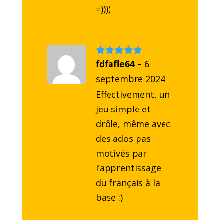
=))))
Note
fdfafle64
5
sur
–
6
5
septembre 2024
Effectivement, un
jeu simple et
drôle, même avec
des ados pas
motivés par
l’apprentissage
du français à la
base :)