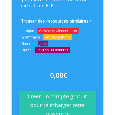
partitifs en FLE.
Trouver des ressources similaires :
Lexique
:
Cuisine et alimentation
Grammaire
:
Articles partitifs
Gamme
:
Jeux
Durée
:
Environ 30 minutes
0,00
€
Créer un compte gratuit
pour télécharger cette
ressource