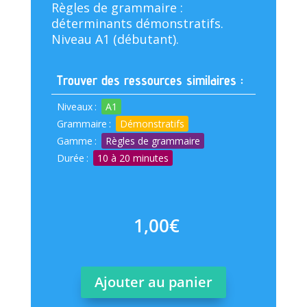
Règles de grammaire :
déterminants démonstratifs.
Niveau A1 (débutant).
Trouver des ressources similaires :
Niveaux
:
A1
Grammaire
:
Démonstratifs
Gamme
:
Règles de grammaire
Durée
:
10 à 20 minutes
1,00
€
Ajouter au panier