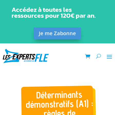
Accédez à toutes les
ressources pour 120€ par an.
Je me Zabonne
Déterminants
démonstratifs (A1) :
règles de