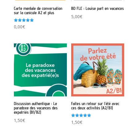
Carte mentale de conversation
BD FLE : Louise part en vacances
sur la canicule A2 et plus
5,00
€
Note
0,00
€
5.00
sur 5
Discussion authentique : Le
Faites un retour sur l’été avec
paradoxe des vacances des
ces deux activités (A2/B1)
expatriés (B1/B2)
1,50
€
Note
1,50
€
5.00
sur 5