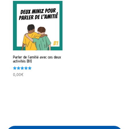
Parler de l’amitié avec ces deux
activités (B1)
Note
0,00
€
5.00
sur 5