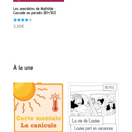
Les anecdotes de Mathilde :
Cascade au paradis (B1+/B2)
Note
3,00
€
4.00
sur 5
À la une