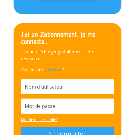
J'ai un Zabonnement, je me
connecte...
…pour télécharger gratuitement cette
ressource.
Pas encore
zabonné
?
Mot de passe oublié?
Se connecter