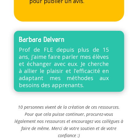
pour publier un avis.
Barbara Delvern
Prof de FLE depuis plus de 15
ans, j’aime faire parler mes élèves
et échanger avec eux. Je cherche
à allier le plaisir et l’efficacité en
adaptant mes méthodes aux
besoins des apprenants.
10 personnes vivent de la création de ces ressources.
Pour que cela puisse continuer, procurez-vous
légalement nos ressources et encouragez vos collègues à
faire de même. Merci de votre soutien et de votre
confiance :)