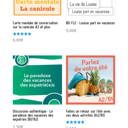
Carte mentale de conversation
BD FLE : Louise part en vacances
sur la canicule A2 et plus
5,00
€
Note
0,00
€
5.00
sur 5
Discussion authentique : Le
Faites un retour sur l’été avec
paradoxe des vacances des
ces deux activités (A2/B1)
expatriés (B1/B2)
1,50
€
Note