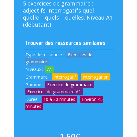
5 exercices de grammaire :
adjectifs interrogatifs quel –
quelle – quels – quelles. Niveau A1
(débutant)
Trouver des ressources similaires :
Type de ressource
:
Exercices de
grammaire
Niveaux
:
A1
Grammaire
:
Interrogatif
Interrogation
Gamme
:
Exercice de grammaire
Exercices de grammaire A1
Durée
:
10 à 20 minutes
Environ 45
minutes
1,50
€