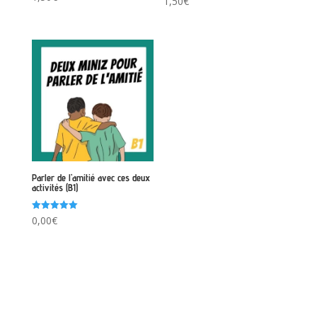
1,50
€
5.00
sur 5
Parler de l’amitié avec ces deux
activités (B1)
Note
0,00
€
5.00
sur 5