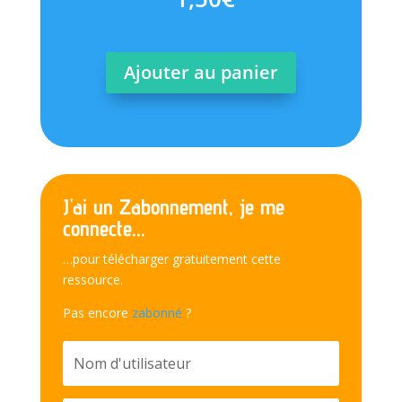
Ajouter au panier
J'ai un Zabonnement, je me
connecte...
…pour télécharger gratuitement cette
ressource.
Pas encore
zabonné
?