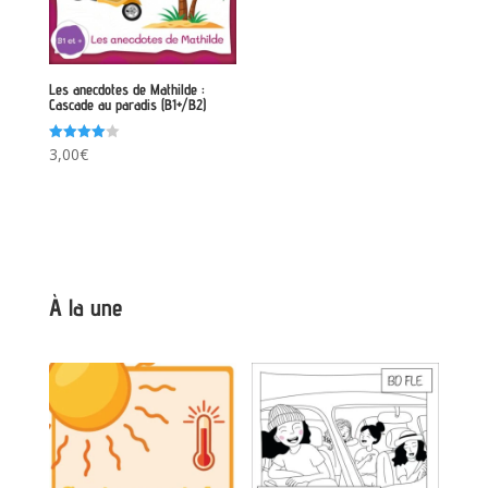
Les anecdotes de Mathilde :
Cascade au paradis (B1+/B2)
Note
3,00
€
4.00
sur 5
À la une