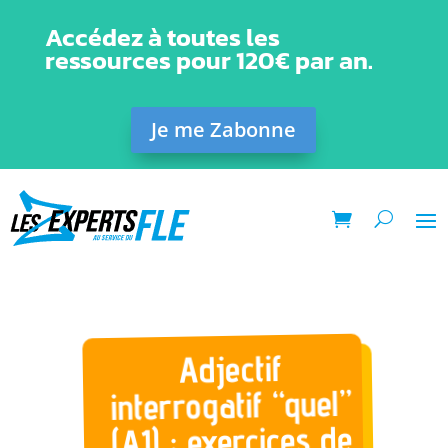
Accédez à toutes les
ressources pour 120€ par an.
Je me Zabonne
Adjectif
interrogatif “quel”
(A1) : exercices de