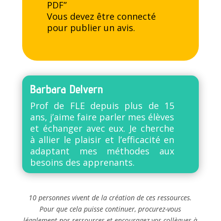
PDF”
Vous devez être
connecté
pour publier un avis.
Barbara Delvern
Prof de FLE depuis plus de 15
ans, j’aime faire parler mes élèves
et échanger avec eux. Je cherche
à allier le plaisir et l’efficacité en
adaptant mes méthodes aux
besoins des apprenants.
10 personnes vivent de la création de ces ressources.
Pour que cela puisse continuer, procurez-vous
légalement nos ressources et encouragez vos collègues à