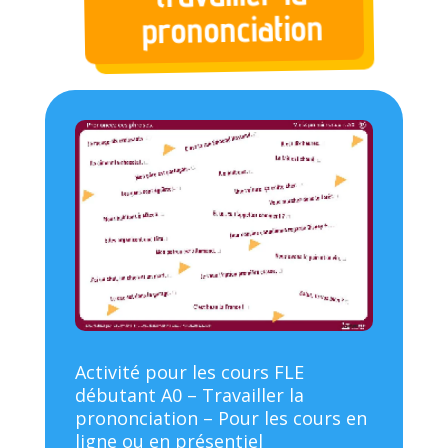
prononciation
Activité pour les cours FLE
débutant A0 – Travailler la
prononciation – Pour les cours en
ligne ou en présentiel