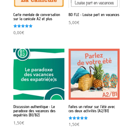
Carte mentale de conversation
BD FLE : Louise part en vacances
sur la canicule A2 et plus
5,00
€
Note
0,00
€
5.00
sur 5
Discussion authentique : Le
Faites un retour sur l’été avec
paradoxe des vacances des
ces deux activités (A2/B1)
expatriés (B1/B2)
1,50
€
Note
1,50
€
5.00
sur 5