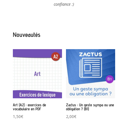
confiance :)
Nouveautés
Art (A2) : exercices de
Zactus : Un geste sympa ou une
vocabulaire en PDF
obligation ? (B1)
1,50
€
2,00
€