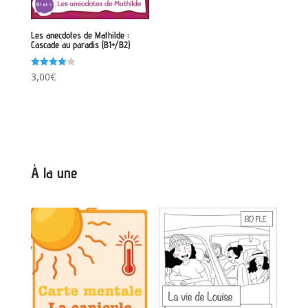
Les anecdotes de Mathilde :
Cascade au paradis (B1+/B2)
Note
3,00
€
4.00
sur 5
À la une