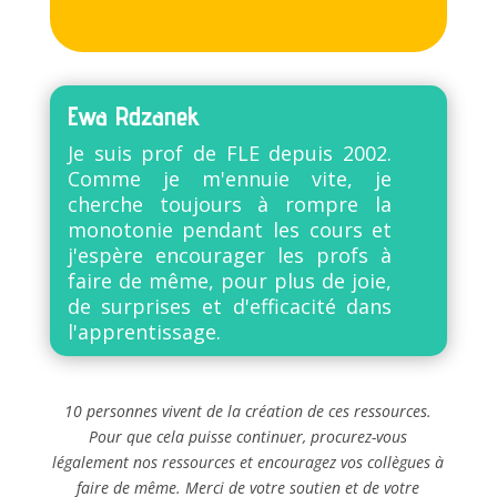
Ewa Rdzanek
Je suis prof de FLE depuis 2002.
Comme je m'ennuie vite, je
cherche toujours à rompre la
monotonie pendant les cours et
j'espère encourager les profs à
faire de même, pour plus de joie,
de surprises et d'efficacité dans
l'apprentissage.
10 personnes vivent de la création de ces ressources.
Pour que cela puisse continuer, procurez-vous
légalement nos ressources et encouragez vos collègues à
faire de même. Merci de votre soutien et de votre