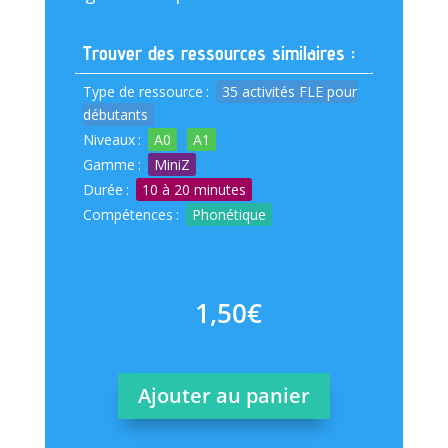
Trouver des ressources similaires :
Type de ressource
:
35 activités FLE pour
débutants
Niveaux
:
A0
A1
Gamme
:
MiniZ
Durée
:
10 à 20 minutes
Compétences
:
Phonétique
1,50
€
Ajouter au panier