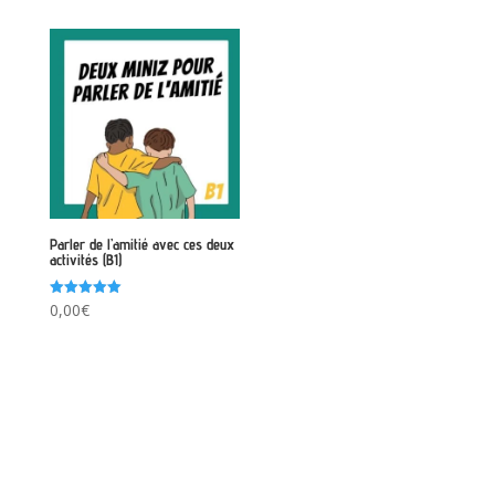
Parler de l’amitié avec ces deux
activités (B1)
Note
0,00
€
5.00
sur 5