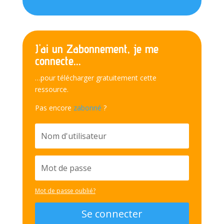
J'ai un Zabonnement, je me
connecte...
…pour télécharger gratuitement cette
ressource.
Pas encore
zabonné
?
Mot de passe oublié?
Se connecter