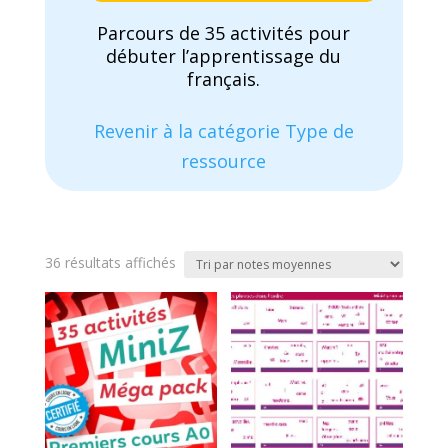
Parcours de 35 activités pour
débuter l’apprentissage du
français.
Revenir à la catégorie Type de
ressource
Trié
36 résultats affichés
par
note
moyenne