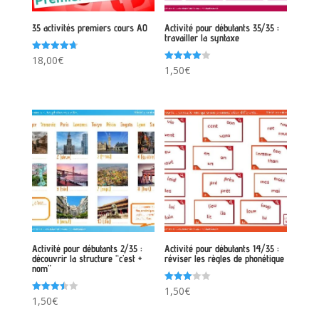
35 activités premiers cours A0
Activité pour débutants 35/35 :
travailler la syntaxe
Note
18,00
€
4.73
Note
1,50
€
sur 5
4.00
sur 5
Activité pour débutants 2/35 :
Activité pour débutants 14/35 :
découvrir la structure “c’est +
réviser les règles de phonétique
nom”
Note
1,50
€
3.00
Note
1,50
€
sur 5
3.50
sur 5