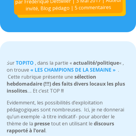
Auteur
|
3 Mai 2017
|
Frédérique Dettwiler
par
5 commentaires
|
Blog pédago
,
invité
Sur
TOPITO
, dans la partie «
actualité/politique
« ,
on trouve
« LES CHAMPIONS DE LA SEMAINE »
.
Cette rubrique présente une
sélection
hebdomadaire (!!!) des faits divers locaux les plus
insolites
…. Et c’est TOP !!!
Evidemment, les possibilités d’exploitation
pédagogiques sont nombreuses. Ici, je ne donnerai
qu’un exemple -à titre indicatif- pour aborder le
thème de la
presse
tout en utilisant le
discours
rapporté à l’oral
.