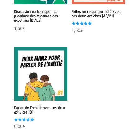
Discussion authentique : Le
Faites un retour sur l’été avec
paradoxe des vacances des
ces deux activités (A2/B1)
expatriés (B1/B2)
1,50
€
Note
1,50
€
5.00
sur 5
Parler de l’amitié avec ces deux
activités (B1)
Note
0,00
€
5.00
sur 5