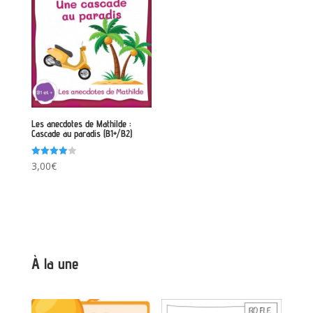
Les anecdotes de Mathilde :
Cascade au paradis (B1+/B2)
Note
3,00
€
4.00
sur 5
À la une