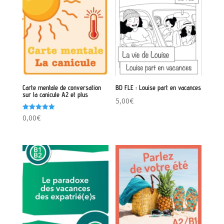
Carte mentale de conversation
BD FLE : Louise part en vacances
sur la canicule A2 et plus
5,00
€
Note
0,00
€
5.00
sur 5