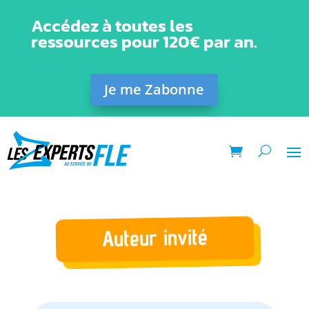
Accédez à toutes les
ressources pour 120€ par an.
Je me Zabonne
Auteur invité