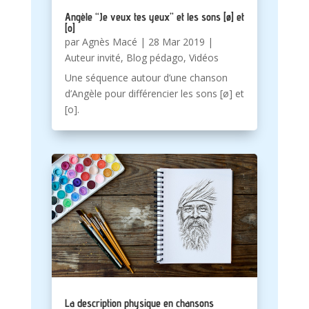
Angèle “Je veux tes yeux” et les sons [ø] et
[o]
par
Agnès Macé
|
28 Mar 2019
|
Auteur invité
,
Blog pédago
,
Vidéos
Une séquence autour d’une chanson
d’Angèle pour différencier les sons [ø] et
[o].
La description physique en chansons