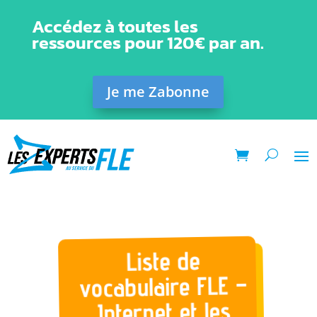
Accédez à toutes les
ressources pour 120€ par an.
Je me Zabonne
Liste de
vocabulaire FLE –
Internet et les