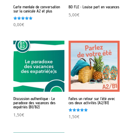
Carte mentale de conversation
BD FLE : Louise part en vacances
sur la canicule A2 et plus
5,00
€
Note
0,00
€
5.00
sur 5
Discussion authentique : Le
Faites un retour sur l’été avec
paradoxe des vacances des
ces deux activités (A2/B1)
expatriés (B1/B2)
1,50
€
Note
1,50
€
5.00
sur 5