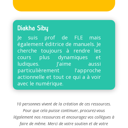
Diakha Siby
Je suis prof de FLE mais
également éditrice de manuels. Je
cherche toujours à rendre les
cours plus dynamiques et
ludiques. J'aime aussi
particulièrement l'approche
actionnelle et tout ce qui a à voir
avec le numérique.
10 personnes vivent de la création de ces ressources.
Pour que cela puisse continuer, procurez-vous
légalement nos ressources et encouragez vos collègues à
faire de même. Merci de votre soutien et de votre