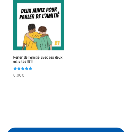
Parler de l’amitié avec ces deux
activités (B1)
Note
0,00
€
5.00
sur 5