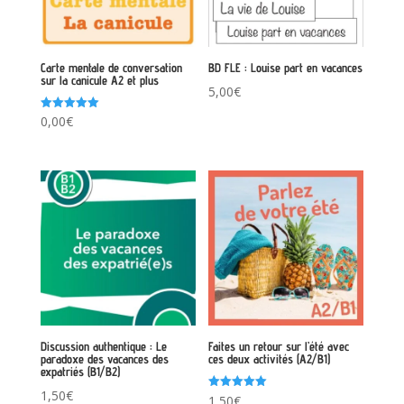
Carte mentale de conversation
BD FLE : Louise part en vacances
sur la canicule A2 et plus
5,00
€
Note
0,00
€
5.00
sur 5
Discussion authentique : Le
Faites un retour sur l’été avec
paradoxe des vacances des
ces deux activités (A2/B1)
expatriés (B1/B2)
1,50
€
Note
1,50
€