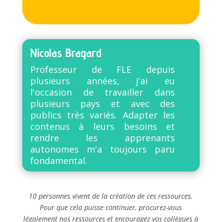
Nicolas Bragard
Professeur de FLE depuis
plusieurs années, j'ai eu
l'occasion de travailler dans
plusieurs pays et avec des
publics très variés. Adapter les
contenus à leurs besoins et
rendre les apprenants
autonomes m'a toujours paru
fondamental.
10 personnes vivent de la création de ces ressources.
Pour que cela puisse continuer, procurez-vous
légalement nos ressources et encouragez vos collègues à