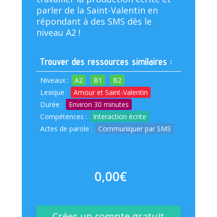
parler de la Saint-Valentin en
répondant à des SMS dès le
niveau A2 !
Trouver des ressources similaires :
Niveaux
:
A2
B1
B2
Lexique
:
Amour et Saint-Valentin
Durée
:
Environ 30 minutes
Compétences
:
Interaction écrite
Actes de parole
:
Communiquer par SMS
0,00
€
Créer un compte gratuit