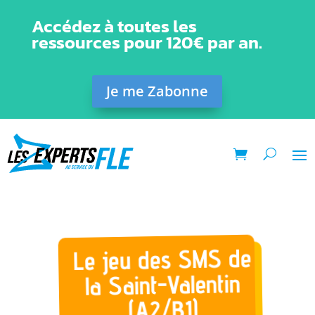
Accédez à toutes les
ressources pour 120€ par an.
Je me Zabonne
Le jeu des SMS de
la Saint-Valentin
(A2/B1)