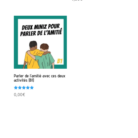
5.00
sur 5
Parler de l’amitié avec ces deux
activités (B1)
Note
0,00
€
5.00
sur 5