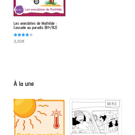
Les anecdotes de Mathilde :
Cascade au paradis (B1+/B2)
Note
3,00
€
4.00
sur 5
À la une