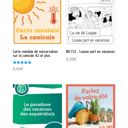
Carte mentale de conversation
BD FLE : Louise part en vacances
sur la canicule A2 et plus
5,00
€
Note
0,00
€
5.00
sur 5