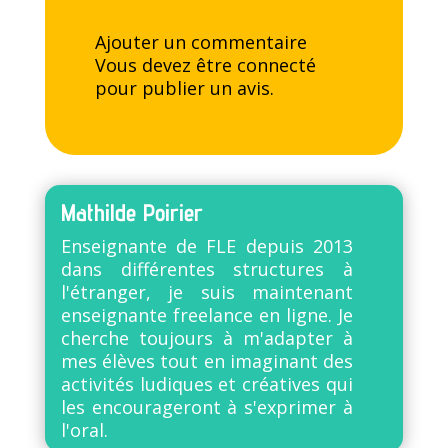
Ajouter un commentaire
Vous devez être
connecté
pour publier un avis.
Mathilde Poirier
Enseignante de FLE depuis 2013
dans différentes structures à
l'étranger, je suis maintenant
enseignante freelance en ligne. Je
cherche toujours à m'adapter à
mes élèves tout en imaginant des
activités ludiques et créatives qui
les encourageront à s'exprimer à
l'oral.