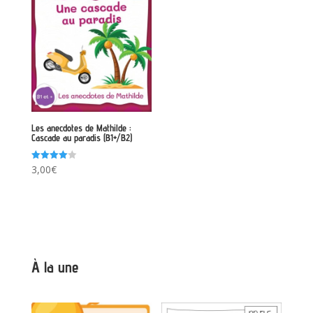
Les anecdotes de Mathilde :
Cascade au paradis (B1+/B2)
Note
3,00
€
4.00
sur 5
À la une