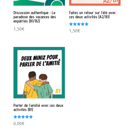
Discussion authentique : Le
Faites un retour sur l’été avec
paradoxe des vacances des
ces deux activités (A2/B1)
expatriés (B1/B2)
1,50
€
Note
1,50
€
5.00
sur 5
Parler de l’amitié avec ces deux
activités (B1)
Note
0,00
€
5.00
sur 5