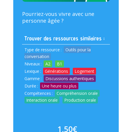
Pourriez-vous vivre avec une
personne âgée ?
Trouver des ressources similaires :
Type de ressource
:
Outils pour la
conversation
Niveaux
:
A2
B1
Lexique
:
Générations
Logement
Gamme
:
Discussions authentiques
Durée
:
Une heure ou plus
Compétences
:
Compréhension orale
Interaction orale
Production orale
1,50
€