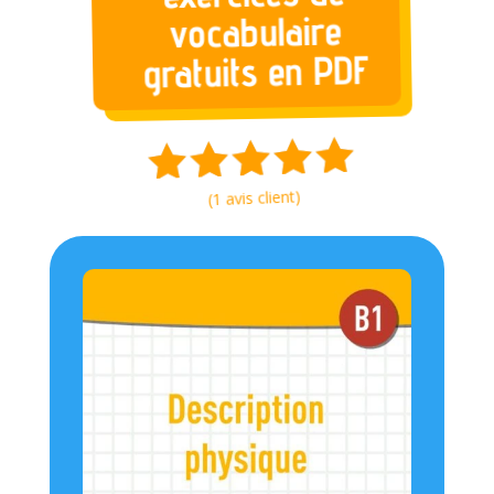
vocabulaire
gratuits en PDF
avis client)
1
(
5.00
Noté
sur 5
basé sur
notation
client