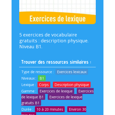
5 exercices de vocabulaire
gratuits : description physique.
Niveau B1.
Trouver des ressources similaires :
Type de ressource
:
Exercices lexicaux
Niveaux
:
B1
Lexique
:
Corps
Description physique
Gamme
:
Exercices de lexique
Exercices
de lexique B1
Exercices de lexique
gratuits B1
Durée
:
10 à 20 minutes
Environ 30