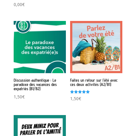
Note
0,00
€
5.00
sur 5
Discussion authentique : Le
Faites un retour sur l’été avec
paradoxe des vacances des
ces deux activités (A2/B1)
expatriés (B1/B2)
1,50
€
Note
1,50
€
5.00
sur 5