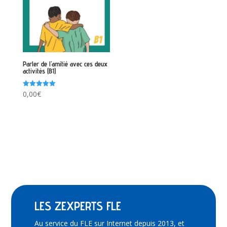
Parler de l’amitié avec ces deux
activités (B1)
Note
0,00
€
5.00
sur 5
LES ZEXPERTS FLE
Au service du FLE sur Internet depuis 2013, et