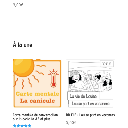
Note
3,00
€
4.00
sur 5
À la une
Carte mentale de conversation
BD FLE : Louise part en vacances
sur la canicule A2 et plus
5,00
€