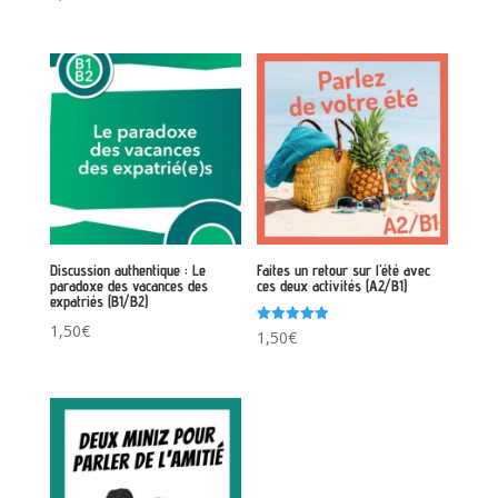
5.00
sur 5
Discussion authentique : Le
Faites un retour sur l’été avec
paradoxe des vacances des
ces deux activités (A2/B1)
expatriés (B1/B2)
1,50
€
Note
1,50
€
5.00
sur 5