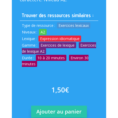
Trouver des ressources similaires :
Type de ressource
:
Exercices lexicaux
Niveaux
:
A2
Lexique
:
Expression idiomatique
Gamme
:
Exercices de lexique
Exercices
de lexique A2
Durée
:
10 à 20 minutes
Environ 30
minutes
1,50
€
Ajouter au panier