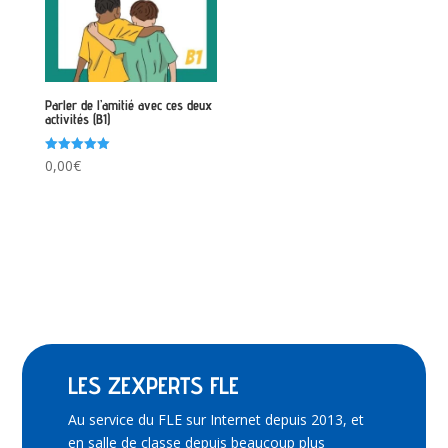
Parler de l’amitié avec ces deux
activités (B1)
Note
0,00
€
5.00
sur 5
LES ZEXPERTS FLE
Au service du FLE sur Internet depuis 2013, et
en salle de classe depuis beaucoup plus