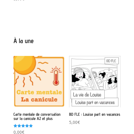
4.00
sur 5
À la une
Carte mentale de conversation
BD FLE : Louise part en vacances
sur la canicule A2 et plus
5,00
€
Note
0,00
€