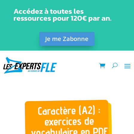
Accédez à toutes les
ressources pour 120€ par an.
Je me Zabonne
Caractère (A2) :
exercices de
vocabulaire en PDF