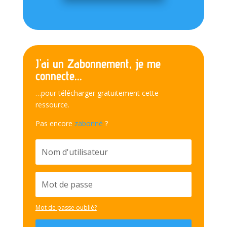
J'ai un Zabonnement, je me
connecte...
…pour télécharger gratuitement cette
ressource.
Pas encore
zabonné
?
Mot de passe oublié?