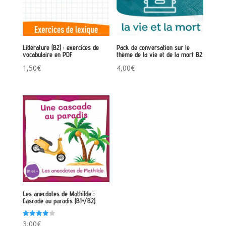
Littérature (B2) : exercices de
Pack de conversation sur le
vocabulaire en PDF
thème de la vie et de la mort B2
1,50
€
4,00
€
Les anecdotes de Mathilde :
Cascade au paradis (B1+/B2)
Note
3,00
€