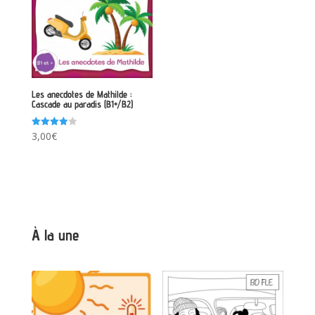
Les anecdotes de Mathilde :
Cascade au paradis (B1+/B2)
Note
3,00
€
4.00
sur 5
À la une