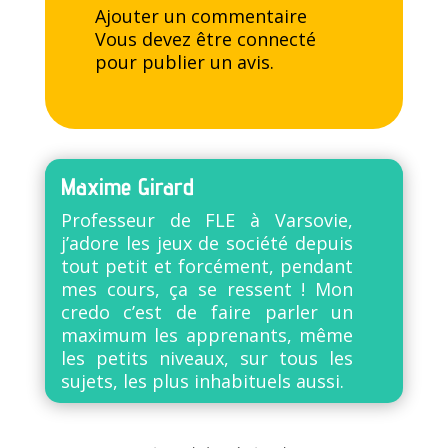
Ajouter un commentaire
Vous devez être
connecté
pour publier un avis.
Maxime Girard
Professeur de FLE à Varsovie,
j’adore les jeux de société depuis
tout petit et forcément, pendant
mes cours, ça se ressent ! Mon
credo c’est de faire parler un
maximum les apprenants, même
les petits niveaux, sur tous les
sujets, les plus inhabituels aussi.