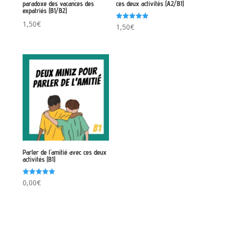
paradoxe des vacances des
ces deux activités (A2/B1)
expatriés (B1/B2)
1,50
€
Note
1,50
€
5.00
sur 5
Parler de l’amitié avec ces deux
activités (B1)
Note
0,00
€
5.00
sur 5