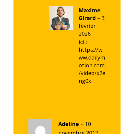
Maxime
Girard
–
3
février
2026
ici :
https://w
ww.dailym
otion.com
/video/x2e
ng0x
Adeline
–
10
novembre 2017