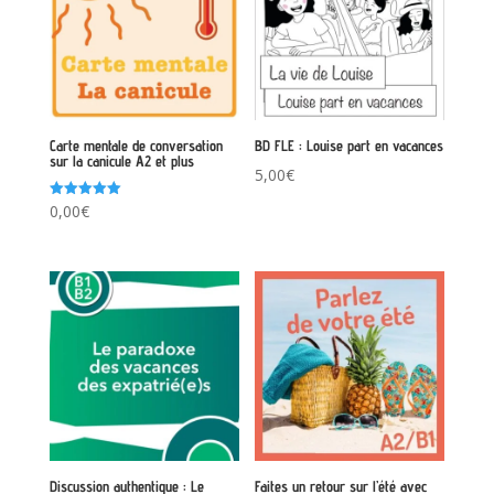
Carte mentale de conversation
BD FLE : Louise part en vacances
sur la canicule A2 et plus
5,00
€
Note
0,00
€
5.00
sur 5
Discussion authentique : Le
Faites un retour sur l’été avec