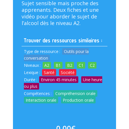
Sujet sensible mais proche des
apprenants. Deux fiches et une
vidéo pour aborder le sujet de
l’alcool dès le niveau A2.
Trouver des ressources similaires :
Type de ressource
:
Outils pour la
conversation
Niveaux
:
A2
B1
B2
C1
C2
Lexique
:
Santé
Société
Durée
:
Environ 45 minutes
Une heure
ou plus
Compétences
:
Compréhension orale
Interaction orale
Production orale
0,00
€