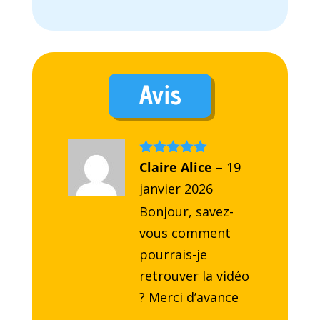
Avis
Note
Claire Alice
5
sur
–
19
5
janvier 2026
Bonjour, savez-
vous comment
pourrais-je
retrouver la vidéo
? Merci d’avance