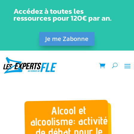
Accédez à toutes les
ressources pour 120€ par an.
Je me Zabonne
Alcool et
alcoolisme: activité
de débat pour le