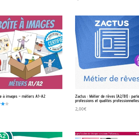
5.00
sur 5
te à images – métiers A1-A2
Zactus : Métier de rêves (A2/B1) : parl
professions et qualités professionnelle
2,00
€
€