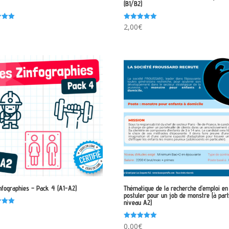
(B1/B2)
Note
€
2,00
€
5.00
sur 5
nfographies – Pack 4 (A1-A2)
Thématique de la recherche d’emploi en
postuler pour un job de monstre (à part
niveau A2)
€
Note
0,00
€