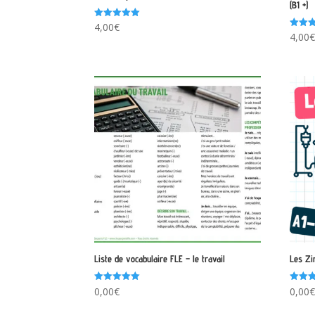
(B1 +)
Note
4,00
€
5.00
Note
4,00
sur 5
5.00
sur 5
Liste de vocabulaire FLE – le travail
Les Zi
Note
Note
0,00
€
0,00
5.00
5.00
sur 5
sur 5