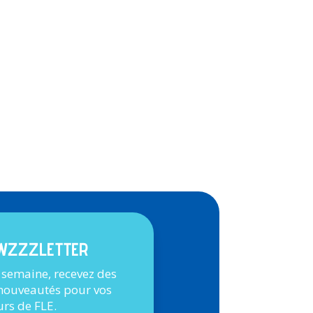
WZZZLETTER
 semaine, recevez des
 nouveautés pour vos
urs de FLE.