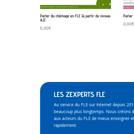
Parler du chômage en FLE (à partir du niveau
Parler
A2)
0,00
0,00
€
LES ZEXPERTS FLE
Au service du FLE sur Internet depuis 201
beaucoup plus longtemps. Nous créons d
aux acteurs du FLE de mieux enseigner et
rapidement.