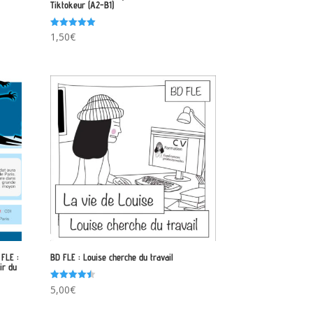
Tiktokeur (A2-B1)
Note
1,50
€
5.00
sur 5
 FLE :
BD FLE : Louise cherche du travail
ir du
Note
5,00
€
4.50
sur 5