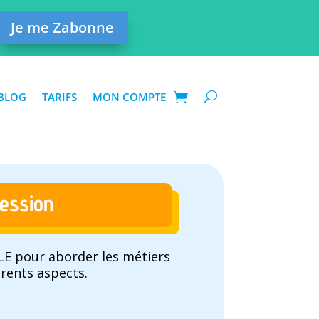
Je me Zabonne
BLOG
TARIFS
MON COMPTE
fession
 FLE pour aborder les métiers
érents aspects.