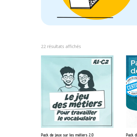
Trié
22 résultats affichés
par
note
moyenne
Pack de jeux sur les métiers 2.0
Pack d