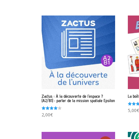
Zactus : À la découverte de l’espace ?
La boî
(A2/B1) : parler de la mission spatiale Epsilon
Note
5,00
4.00
Note
2,00
€
sur 5
4.00
sur 5