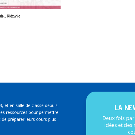
 de… Kidzania
€
3, et en salle de classe depuis
LA NE
es ressources pour permettre
Deux fois par
 de préparer leurs cours plus
idées et des
co