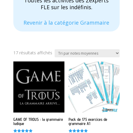
Toutes les activités des Zexperts
FLE sur les indéfinis.
Revenir à la catégorie Grammaire
Trié
17 résultats affichés
par
note
moyenne
GAME OF TROUS : la grammaire
Pack de 175 exercices de
ludique
grammaire A1