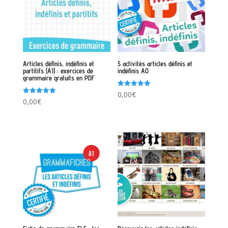
Articles définis, indéfinis et
5 activités articles définis et
partitifs (A1) : exercices de
indéfinis A0
grammaire gratuits en PDF
Note
0,00
€
5.00
Note
0,00
€
sur 5
5.00
sur 5