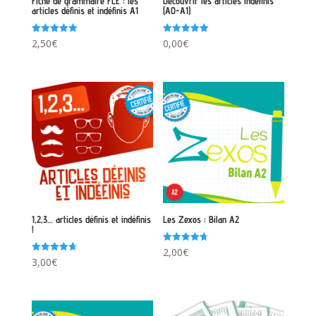
Fiche de grammaire FLE : les
Découvrir les articles indéfinis
articles définis et indéfinis A1
(A0-A1)
Note
Note
2,50
€
0,00
€
5.00
5.00
sur 5
sur 5
1,2,3… articles définis et indéfinis
Les Zexos : Bilan A2
!
Note
2,00
€
4.67
Note
3,00
€
sur 5
4.75
sur 5