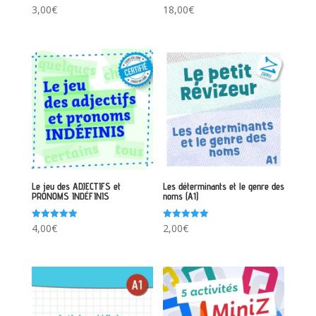
Note
Note
3,00
€
18,00
€
5.00
5.00
sur 5
sur 5
Le jeu des ADJECTIFS et
Les déterminants et le genre des
PRONOMS INDÉFINIS
noms (A1)
Note
Note
4,00
€
2,00
€
5.00
5.00
sur 5
sur 5