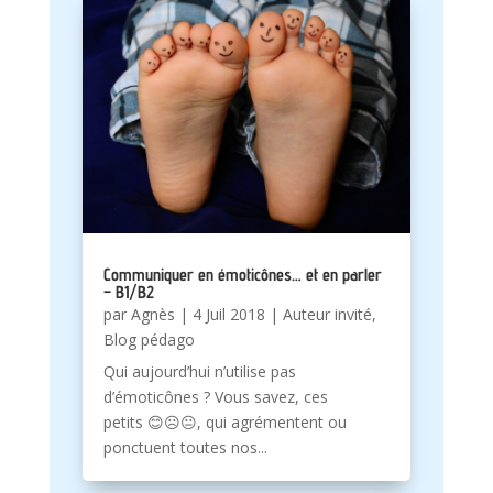
Communiquer en émoticônes… et en parler
– B1/B2
par
Agnès
|
4 Juil 2018
|
Auteur invité
,
Blog pédago
Qui aujourd’hui n’utilise pas
d’émoticônes ? Vous savez, ces
petits 😊☹😐, qui agrémentent ou
ponctuent toutes nos...