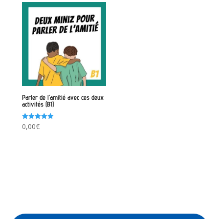
Parler de l’amitié avec ces deux
activités (B1)
Note
0,00
€
5.00
sur 5