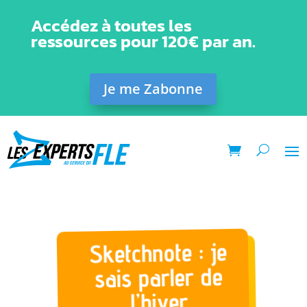
Accédez à toutes les
ressources pour 120€ par an.
Je me Zabonne
Sketchnote : je
sais parler de
l’hiver