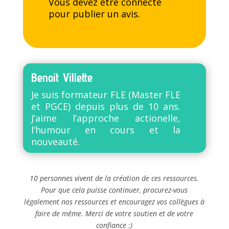
Vous devez être
connecté
pour publier un avis.
Benoit Villette
Je suis formateur FLE (Master FLE
et PGCE) depuis plus de 10 ans.
J’aime l’approche actionelle,
l’humour en cours et la
nouveauté.
10 personnes vivent de la création de ces ressources.
Pour que cela puisse continuer, procurez-vous
légalement nos ressources et encouragez vos collègues à
faire de même. Merci de votre soutien et de votre
confiance :)