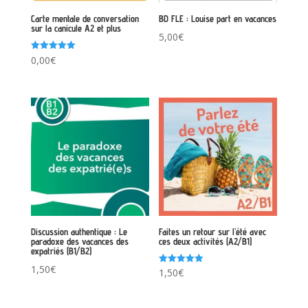
Carte mentale de conversation
BD FLE : Louise part en vacances
sur la canicule A2 et plus
5,00
€
Note
0,00
€
5.00
sur 5
Discussion authentique : Le
Faites un retour sur l’été avec
paradoxe des vacances des
ces deux activités (A2/B1)
expatriés (B1/B2)
1,50
€
Note
1,50
€
5.00
sur 5