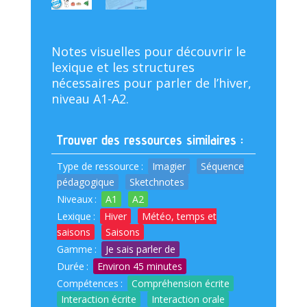
Notes visuelles pour découvrir le
lexique et les structures
nécessaires pour parler de l’hiver,
niveau A1-A2.
Trouver des ressources similaires :
Type de ressource
:
Imagier
Séquence
pédagogique
Sketchnotes
Niveaux
:
A1
A2
Lexique
:
Hiver
Météo, temps et
saisons
Saisons
Gamme
:
Je sais parler de
Durée
:
Environ 45 minutes
Compétences
:
Compréhension écrite
Interaction écrite
Interaction orale