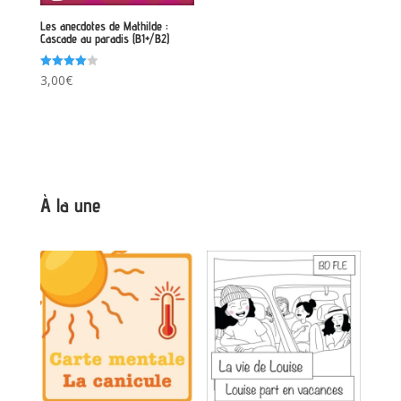
Les anecdotes de Mathilde :
Cascade au paradis (B1+/B2)
Note
3,00
€
4.00
sur 5
À la une