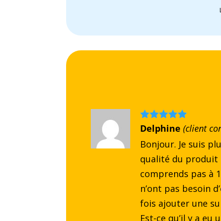
Note
Delphine
5
sur
(client co
5
Bonjour. Je suis plu
qualité du produit m
comprends pas à 10
n’ont pas besoin d’
fois ajouter une su
Est-ce qu’il y a eu