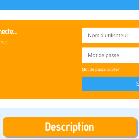
ecte...
rce.
Mot de passe oublié?
Description