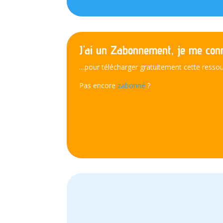
J'ai un Zabonnement, je me conn
…pour télécharger gratuitement cette ressou
Pas encore
zabonné
?