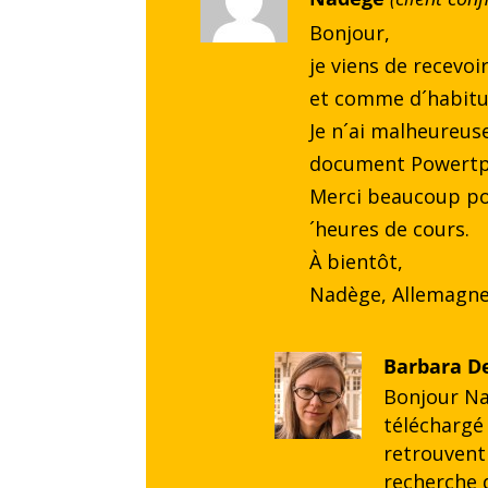
5
Bonjour,
je viens de recevo
et comme d´habitud
Je n´ai malheureuse
document Powertp
Merci beaucoup po
´heures de cours.
À bientôt,
Nadège, Allemagne
Barbara D
Bonjour Na
téléchargé 
retrouvent 
recherche d