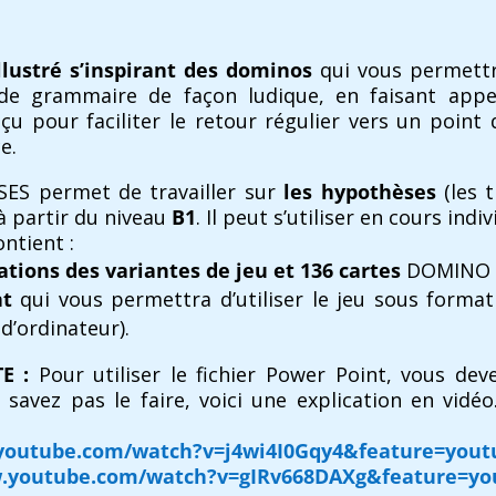
llustré
s’inspirant des dominos
qui vous permettr
 de grammaire de façon ludique, en faisant appel
nçu pour faciliter le retour régulier vers un point
e.
S permet de travailler sur
les hypothèses
(les t
 à partir du niveau
B1
. Il peut s’utiliser en cours indiv
ntient :
ations des variantes de jeu et 136 cartes
DOMINO il
nt
qui vous permettra d’utiliser le jeu sous forma
d’ordinateur).
E :
Pour utiliser le fichier Power Point, vous dev
 savez pas le faire, voici une explication en vidéo
youtube.com/watch?v=j4wi4I0Gqy4&feature=yout
w.youtube.com/watch?v=gIRv668DAXg&feature=yo