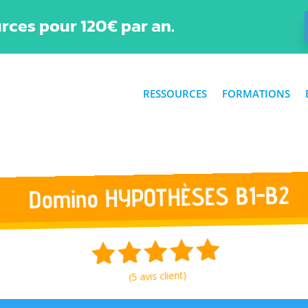
rces pour 120€ par an.
RESSOURCES
FORMATIONS
Domino HYPOTHÈSES B1-B2
avis client)
5
(
5.00
Noté
sur 5