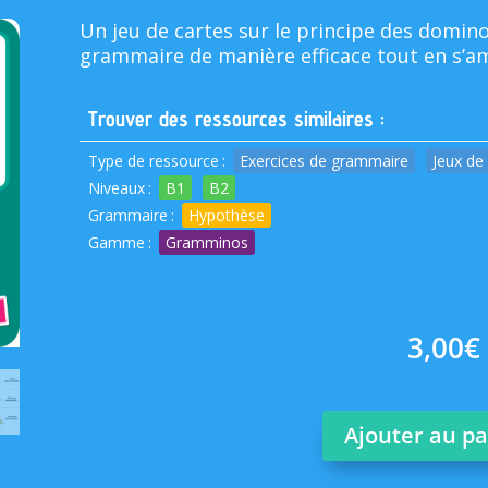
basé sur
Un jeu de cartes sur le principe des domino
grammaire de manière efficace tout en s’a
notations
client
Trouver des ressources similaires :
Type de ressource
:
Exercices de grammaire
Jeux de
Niveaux
:
B1
B2
Grammaire
:
Hypothèse
Gamme
:
Gramminos
3,00
€
Ajouter au p