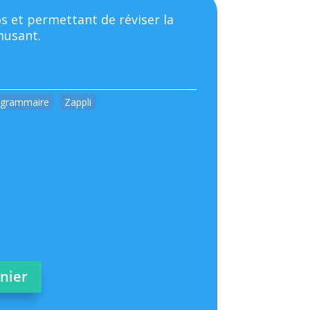
s et permettant de réviser la
musant.
 grammaire
Zappli
anier