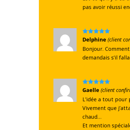
pas avoir réussi enc
Note
Delphine
5
sur
(client co
5
Bonjour. Comment l
demandais s’il fal
Note
Gaelle
5
sur
(client confi
5
L’idée a tout pour p
Vivement que j’at
chaud…
Et mention spécial