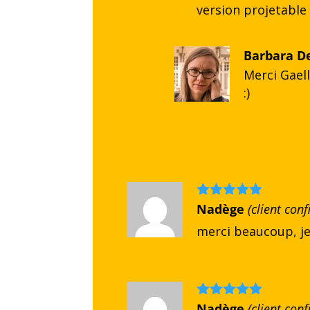
version projetable
Barbara D
Merci Gaell
:)
Note
Nadège
5
sur
(client con
5
merci beaucoup, je
Note
Nadège
5
sur
(client con