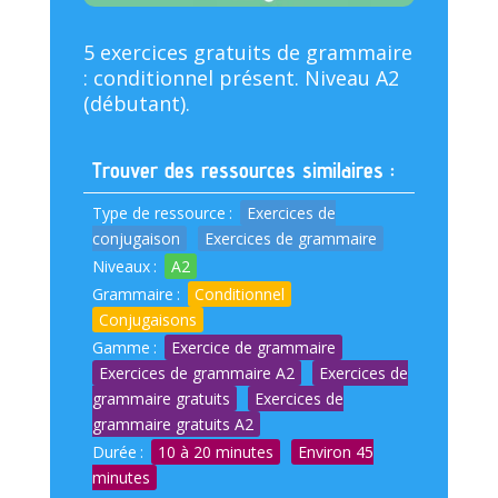
5 exercices gratuits de grammaire
: conditionnel présent. Niveau A2
(débutant).
Trouver des ressources similaires :
Type de ressource
:
Exercices de
conjugaison
Exercices de grammaire
Niveaux
:
A2
Grammaire
:
Conditionnel
Conjugaisons
Gamme
:
Exercice de grammaire
Exercices de grammaire A2
Exercices de
grammaire gratuits
Exercices de
grammaire gratuits A2
Durée
:
10 à 20 minutes
Environ 45
minutes