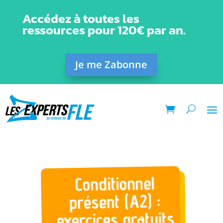
Accédez à toutes les
ressources pour 120€ par an.
Je me Zabonne
Conditionnel
présent (A2) :
exercices gratuits