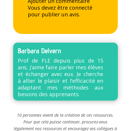
Ajouter un commentaire
Vous devez être
connecté
pour publier un avis.
Barbara Delvern
Prof de FLE depuis plus de 15
ans, j’aime faire parler mes élèves
et échanger avec eux. Je cherche
à allier le plaisir et l’efficacité en
adaptant mes méthodes aux
besoins des apprenants.
10 personnes vivent de la création de ces ressources.
Pour que cela puisse continuer, procurez-vous
légalement nos ressources et encouragez vos collègues à