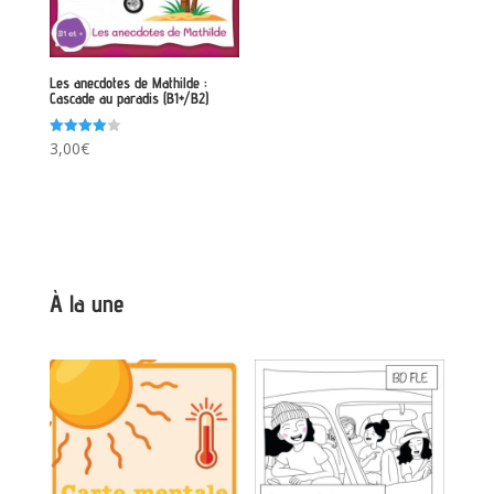
Les anecdotes de Mathilde :
Cascade au paradis (B1+/B2)
Note
3,00
€
4.00
sur 5
À la une