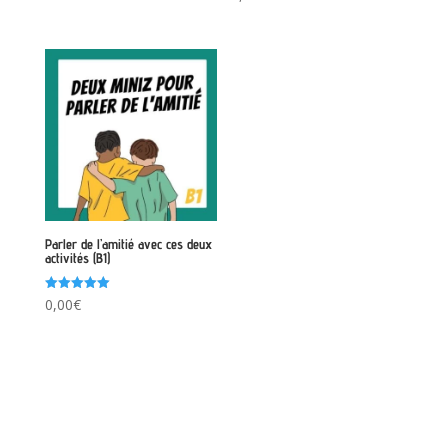
5.00
sur 5
Parler de l’amitié avec ces deux
activités (B1)
Note
0,00
€
5.00
sur 5