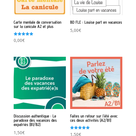
Carte mentale de conversation
BD FLE : Louise part en vacances
sur la canicule A2 et plus
5,00
€
Note
0,00
€
5.00
sur 5
Discussion authentique : Le
Faites un retour sur l’été avec
paradoxe des vacances des
ces deux activités (A2/B1)
expatriés (B1/B2)
1,50
€
Note
1,50
€