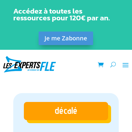
Accédez à toutes les
ressources pour 120€ par an.
Je me Zabonne
décalé