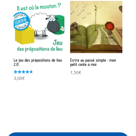
Le jeu des prépositions de lieu
Écrire au passé simple : mon
2.0
petit conte à moi
1,50
€
Note
3,00
€
4.67
sur 5