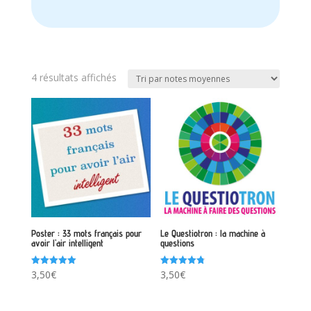
Trié
4 résultats affichés
par
note
moyenne
Poster : 33 mots français pour
Le Questiotron : la machine à
avoir l’air intelligent
questions
Note
Note
3,50
€
3,50
€
5.00
4.75
sur 5
sur 5