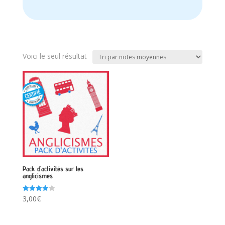
Voici le seul résultat
Pack d’activités sur les
anglicismes
Note
3,00
€
4.00
sur 5