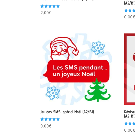
(A2/B1
Note
2,00
€
5.00
Note
0,00
sur 5
5.00
sur 5
Jeu des SMS, spécial Noël (A2/B1)
Révise
(A2-B1
Note
0,00
€
5.00
Note
0,00
sur 5
5.00