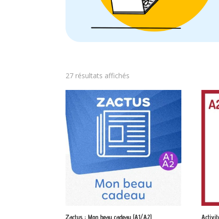
Trié
27 résultats affichés
par
note
moyenne
Zactus : Mon beau cadeau (A1/A2)
Activi