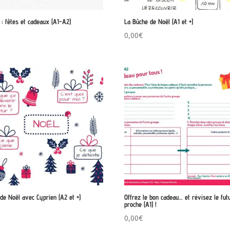
 : fêtes et cadeaux (A1-A2)
La Bûche de Noël (A1 et +)
€
0,00
€
 de Noël avec Cyprien (A2 et +)
Offrez le bon cadeau… et révisez le fut
proche (A1) !
€
0,00
€