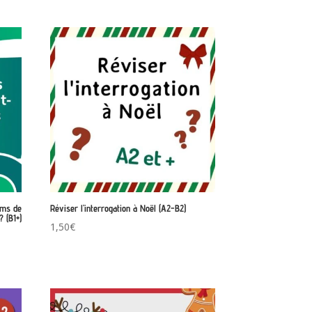
sur 5
ilms de
Réviser l’interrogation à Noël (A2-B2)
? (B1+)
1,50
€