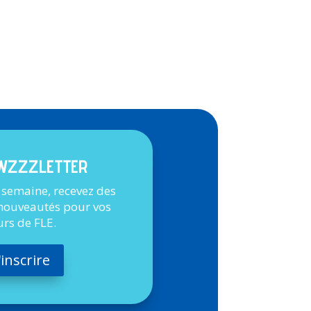
WZZZLETTER
 semaine, recevez des
 nouveautés pour vos
urs de FLE.
'inscrire