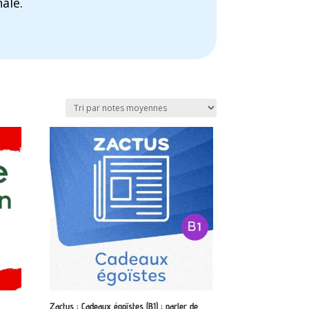
ale.
Zactus : Cadeaux égoïstes (B1) : parler de