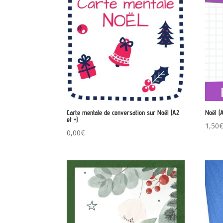
Carte mentale de conversation sur Noël (A2
Noël (
et +)
1,50
0,00
€