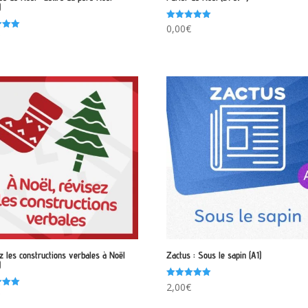
)
Note
0,00
€
5.00
€
sur 5
z les constructions verbales à Noël
Zactus : Sous le sapin (A1)
)
Note
2,00
€
5.00
€
sur 5