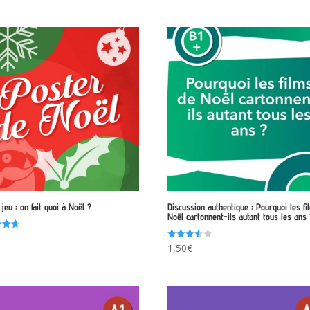
jeu : on fait quoi à Noël ?
Discussion authentique : Pourquoi les f
Noël cartonnent-ils autant tous les ans 
€
Note
1,50
€
3.50
sur 5