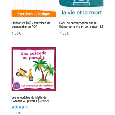
Littérature (B2) : exercices de
Pack de conversation sur le
vocabulaire en PDF
thème de la vie et de la mort B2
1,50
€
4,00
€
Les anecdotes de Mathilde :
Cascade au paradis (B1+/B2)
Note
3,00
€
4.00