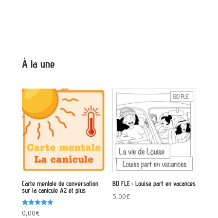
sur 5
À la une
Carte mentale de conversation
BD FLE : Louise part en vacances
sur la canicule A2 et plus
5,00
€
Note
0,00
€
5.00