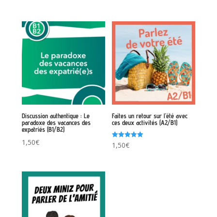
sur 5
Discussion authentique : Le
Faites un retour sur l’été avec
paradoxe des vacances des
ces deux activités (A2/B1)
expatriés (B1/B2)
1,50
€
Note
1,50
€
5.00
sur 5