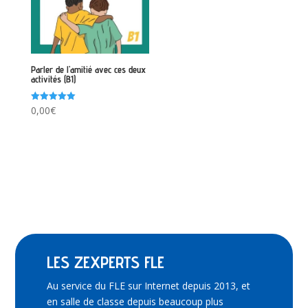
Parler de l’amitié avec ces deux
activités (B1)
Note
0,00
€
5.00
sur 5
LES ZEXPERTS FLE
Au service du FLE sur Internet depuis 2013, et
en salle de classe depuis beaucoup plus