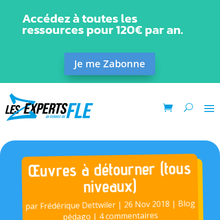
Accédez à toutes les
ressources pour 120€ par an.
Je me Zabonne
Œuvres à détourner (tous
niveaux)
Blog
|
26 Nov 2018
|
Frédérique Dettwiler
par
4 commentaires
|
pédago