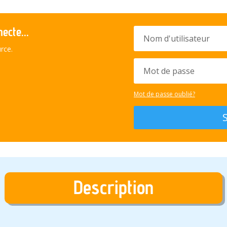
ecte...
rce.
Mot de passe oublié?
Description