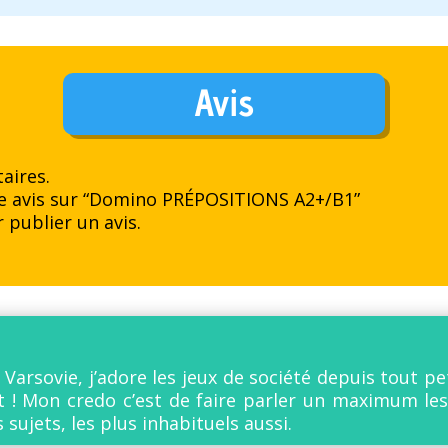
Avis
aires.
tre avis sur “Domino PRÉPOSITIONS A2+/B1”
 publier un avis.
 Varsovie, j’adore les jeux de société depuis tout 
nt ! Mon credo c’est de faire parler un maximum le
 sujets, les plus inhabituels aussi.