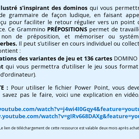
llustré
s’inspirant des dominos
qui vous permettr
 de grammaire de façon ludique, en faisant appel
nçu pour faciliter le retour régulier vers un point
cace. Ce Grammino
PRÉPOSITIONS
permet de travail
 non de préposition, et mémoriser ou systéma
verbes.
Il peut s’utiliser en cours individuel ou collect
ntient :
ations des variantes de jeu et 136 cartes
DOMINO il
nt
qui vous permettra d’utiliser le jeu sous forma
d’ordinateur).
E :
Pour utiliser le fichier Power Point, vous dev
 savez pas le faire, voici une explication en vidéo
youtube.com/watch?v=j4wi4I0Gqy4&feature=yout
w.youtube.com/watch?v=gIRv668DAXg&feature=yo
Le lien de téléchargement de cette ressource est valable deux mois après achat