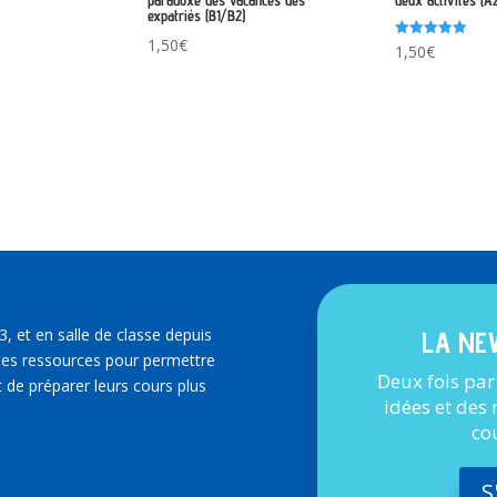
expatriés (B1/B2)
1,50
€
Note
1,50
€
5.00
sur 5
3, et en salle de classe depuis
LA NE
es ressources pour permettre
Deux fois par
 de préparer leurs cours plus
idées et des
co
S