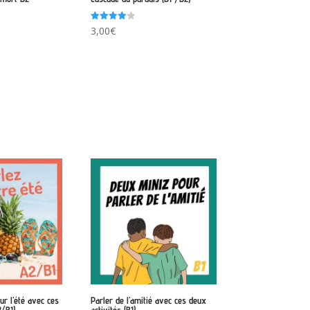
Note
3,00
€
4.00
sur 5
ur l’été avec ces
Parler de l’amitié avec ces deux
2/B1)
activités (B1)