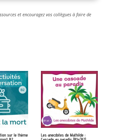
ssources et encouragez vos collègues à faire de
tion sur le thème
Les anecdotes de Mathilde :
a mort B2
Cascade au paradis (B1+/B2)