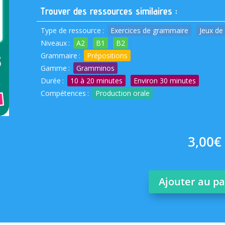
Trouver des ressources similaires :
Type de ressource
:
Exercices de grammaire
Jeux de
Niveaux
:
A2
B1
B2
Grammaire
:
Prépositions
Gamme
:
Gramminos
Durée
:
10 à 20 minutes
Environ 30 minutes
Compétences
:
Production orale
3,00
€
Ajouter au p