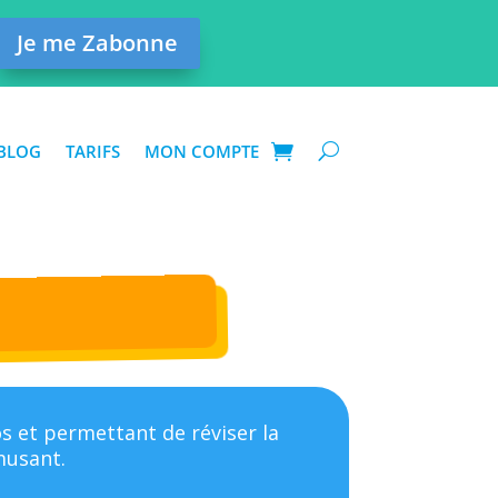
Je me Zabonne
BLOG
TARIFS
MON COMPTE
s et permettant de réviser la
musant.