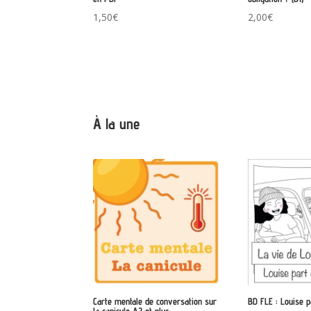
1,50
€
2,00
€
À la une
Carte mentale de conversation sur
BD FLE : Louise 
la canicule A2 et plus