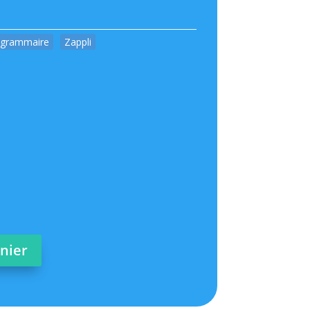
 grammaire
Zappli
anier