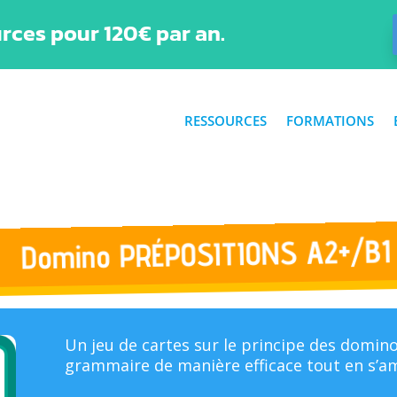
rces pour 120€ par an.
RESSOURCES
FORMATIONS
Domino PRÉPOSITIONS A2+/B1
Un jeu de cartes sur le principe des domino
grammaire de manière efficace tout en s’a