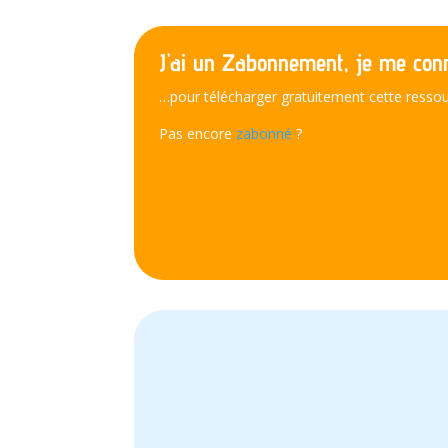
J'ai un Zabonnement, je me conn
…pour télécharger gratuitement cette ressou
Pas encore
zabonné
?