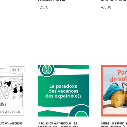
1,50
€
4,00
€
part en vacances
Discussion authentique : Le
Faites un retour s
paradoxe des vacances des
deux activités (A