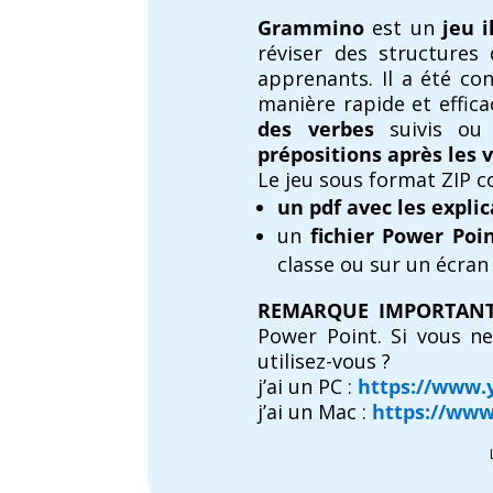
Grammino
est un
jeu i
réviser des structures
apprenants. Il a été co
manière rapide et effi
des verbes
suivis ou
prépositions après les 
Le jeu sous format ZIP co
un pdf avec les explic
un
fichier Power Poi
classe ou sur un écran 
REMARQUE IMPORTANT
Power Point. Si vous ne
utilisez-vous ?
j’ai un PC :
https://www.
j’ai un Mac :
https://ww