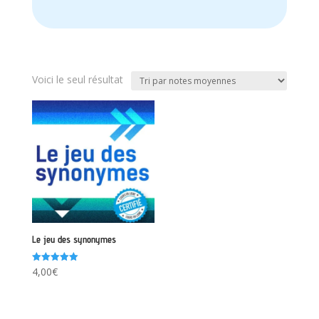
Voici le seul résultat
Le jeu des synonymes
Note
4,00
€
5.00
sur 5