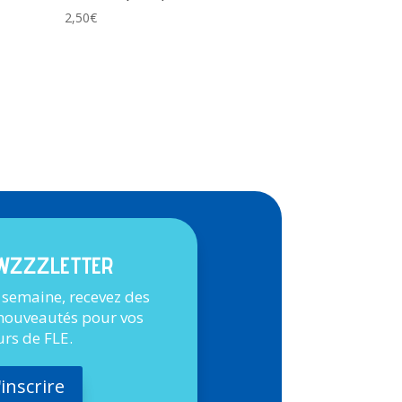
2,50
€
WZZZLETTER
 semaine, recevez des
 nouveautés pour vos
urs de FLE.
'inscrire