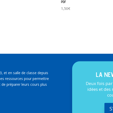
PDF
€
1,50
€
3, et en salle de classe depuis
LA NE
es ressources pour permettre
Deux fois par
 de préparer leurs cours plus
idées et des
co
S