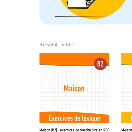
Trié
4 résultats affichés
par
note
moyenne
Maison (B2) : exercices de vocabulaire en PDF
Maison