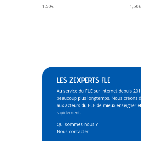
1,50
€
1,50
LES ZEXPERTS FLE
Au service du FLE sur Internet depuis 201
beaucoup plus longtemps. Nous créons d
aux acteurs du FLE de mieux enseigner et
rapidement.
Qui sommes-nous ?
Nous contacter