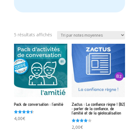
Trié
5 résultats affichés
par
note
moyenne
Pack de conversation : l’amitié
Zactus : La confiance règne ! (B2)
: parler de la confiance, de
l’amitié et de la géolocalisation
Note
4,00
€
4.50
sur 5
Note
2,00
€
4.00
sur 5