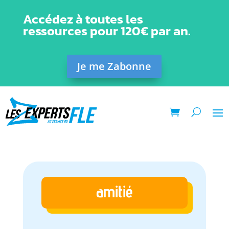
Accédez à toutes les
ressources pour 120€ par an.
Je me Zabonne
amitié