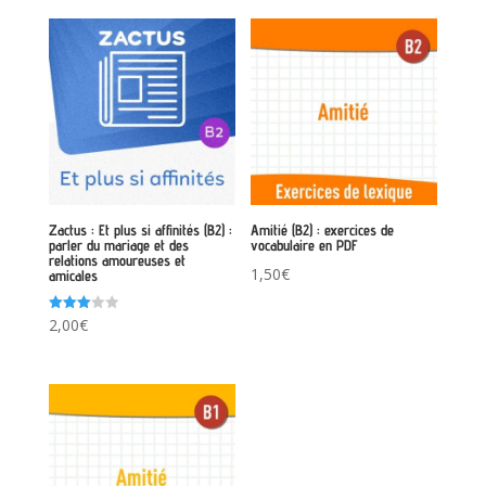
Zactus : Et plus si affinités (B2) :
Amitié (B2) : exercices de
parler du mariage et des
vocabulaire en PDF
relations amoureuses et
1,50
€
amicales
Note
2,00
€
3.00
sur 5