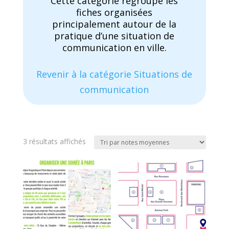
Cette catégorie regroupe les
fiches organisées
principalement autour de la
pratique d’une situation de
communication en ville.
Revenir à la catégorie Situations de
communication
Trié
3 résultats affichés
par
note
moyenne