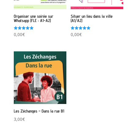
Organiser une soirée sur
Situer un lieu dans la ville
Whatsapp (FLE : A1-A2)
(A1/A2)
Note
Note
0,00
€
0,00
€
5.00
5.00
sur 5
sur 5
Les Zéchanges – Dans la rue B1
3,00
€