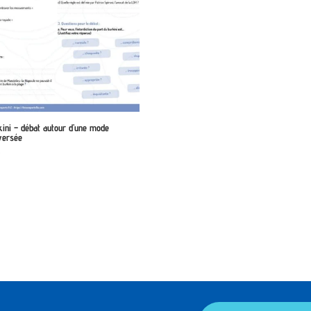
kini – débat autour d’une mode
versée
€