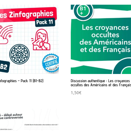
était :
est :
2,00€.
0,00€.
nfographies – Pack 11 (B1-B2)
Discussion authentique : Les croyances
occultes des Américains et des Français
€
1,50
€