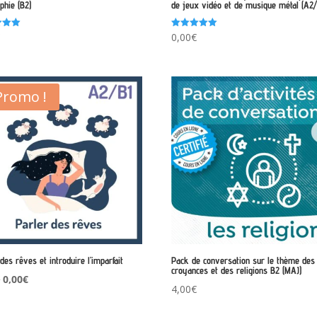
phie (B2)
de jeux vidéo et de musique métal (A2/
Note
€
0,00
€
5.00
sur 5
Promo !
des rêves et introduire l’imparfait
Pack de conversation sur le thème des
croyances et des religions B2 (MAJ)
Le
Le
€
0,00
€
4,00
€
prix
prix
initial
actuel