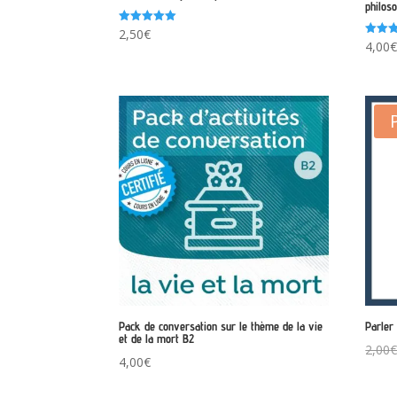
philoso
Note
2,50
€
5.00
Note
4,00
sur 5
5.00
sur 5
Pack de conversation sur le thème de la vie
Parler 
et de la mort B2
2,00
4,00
€