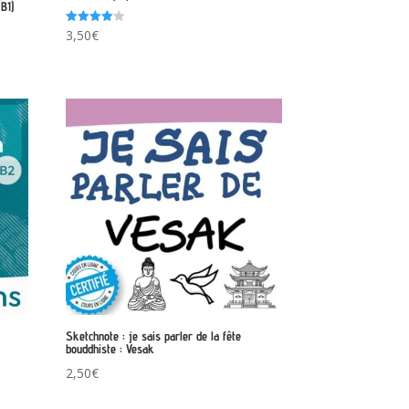
B1)
Note
3,50
€
4.00
sur 5
Sketchnote : je sais parler de la fête
bouddhiste : Vesak
2,50
€