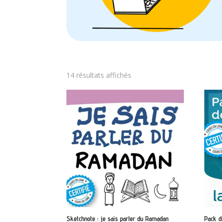
Trié
14 résultats affichés
par
note
moyenne
Sketchnote : je sais parler du Ramadan
Pack d