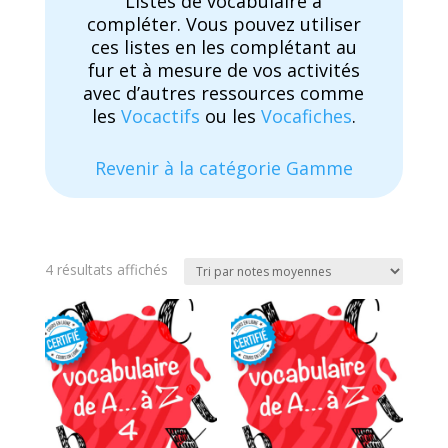
Listes de vocabulaire à
compléter. Vous pouvez utiliser
ces listes en les complétant au
fur et à mesure de vos activités
avec d’autres ressources comme
les
Vocactifs
ou les
Vocafiches
.
Revenir à la catégorie Gamme
Trié
4 résultats affichés
par
note
moyenne