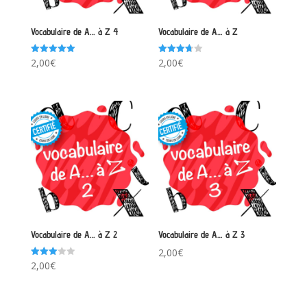
Vocabulaire de A… à Z 4
Vocabulaire de A… à Z
Note
Note
2,00
€
2,00
€
5.00
3.67
sur 5
sur 5
Vocabulaire de A… à Z 2
Vocabulaire de A… à Z 3
2,00
€
Note
2,00
€
3.00
sur 5